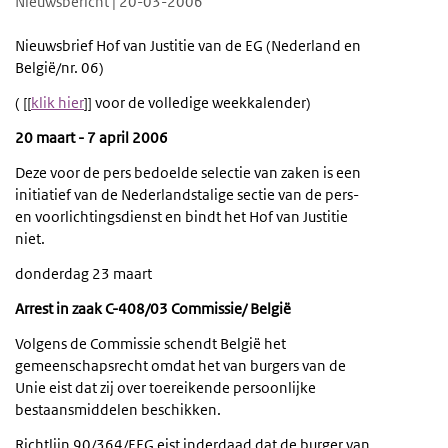
Nieuwsbericht | 20-03-2006
Nieuwsbrief Hof van Justitie van de EG (Nederland en
België/nr. 06)
( [[
klik hier
]] voor de volledige weekkalender)
20
maart - 7 april 2006
Deze voor de pers bedoelde selectie van zaken is een
initiatief van de Nederlandstalige sectie van de pers-
en voorlichtingsdienst en bindt het Hof van Justitie
niet.
donderdag 23 maart
Arrest in
zaak C-408/03 Commissie/ België
Volgens de Commissie schendt België het
gemeenschapsrecht omdat het van burgers van de
Unie eist dat zij over toereikende persoonlijke
bestaansmiddelen beschikken.
Richtlijn 90/364/EEG eist inderdaad dat de burger van