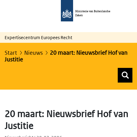
Ministerie van Buitenlandse
Zaken
Expertisecentrum Europees Recht
Start
Nieuws
20 maart: Nieuwsbrief Hof van
Justitie
Z
Z
Top menu zoeken
20 maart: Nieuwsbrief Hof van
Justitie