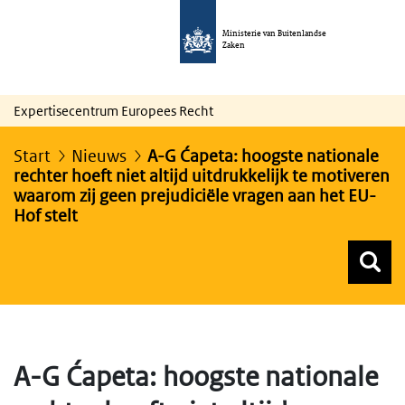
Ministerie van Buitenlandse
Zaken
Expertisecentrum Europees Recht
Start
Nieuws
A-G Ćapeta: hoogste nationale
rechter hoeft niet altijd uitdrukkelijk te motiveren
waarom zij geen prejudiciële vragen aan het EU-
Hof stelt
Z
Z
Top menu zoeken
A-G Ćapeta: hoogste nationale