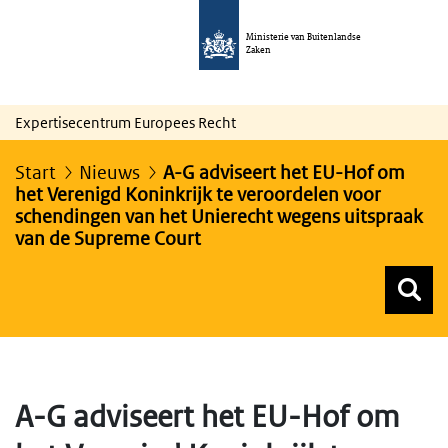
Ministerie van Buitenlandse
Zaken
Expertisecentrum Europees Recht
Start
Nieuws
A-G adviseert het EU-Hof om
het Verenigd Koninkrijk te veroordelen voor
schendingen van het Unierecht wegens uitspraak
van de Supreme Court
Z
Z
Top menu zoeken
A-G adviseert het EU-Hof om