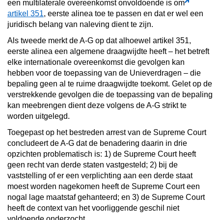
een multilaterale overeenkomst onvoldoende is om
artikel 351
, eerste alinea toe te passen en dat er wel een
juridisch belang van naleving dient te zijn.
Als tweede merkt de A-G op dat alhoewel artikel 351,
eerste alinea een algemene draagwijdte heeft – het betreft
elke internationale overeenkomst die gevolgen kan
hebben voor de toepassing van de Unieverdragen – die
bepaling geen al te ruime draagwijdte toekomt. Gelet op de
verstrekkende gevolgen die de toepassing van de bepaling
kan meebrengen dient deze volgens de A-G strikt te
worden uitgelegd.
Toegepast op het bestreden arrest van de Supreme Court
concludeert de A-G dat de benadering daarin in drie
opzichten problematisch is: 1) de Supreme Court heeft
geen recht van derde staten vastgesteld; 2) bij de
vaststelling of er een verplichting aan een derde staat
moest worden nagekomen heeft de Supreme Court een
nogal lage maatstaf gehanteerd; en 3) de Supreme Court
heeft de context van het voorliggende geschil niet
voldoende onderzocht.