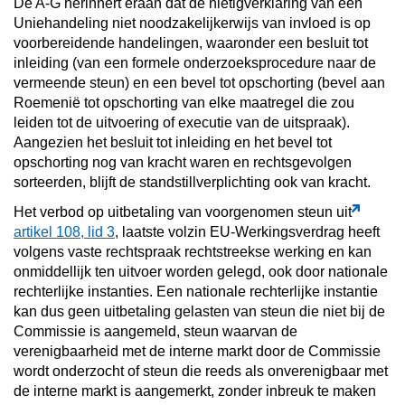
De A-G herinnert eraan dat de nietigverklaring van een
Uniehandeling niet noodzakelijkerwijs van invloed is op
voorbereidende handelingen, waaronder een besluit tot
inleiding (van een formele onderzoeksprocedure naar de
vermeende steun) en een bevel tot opschorting (bevel aan
Roemenië tot opschorting van elke maatregel die zou
leiden tot de uitvoering of executie van de uitspraak).
Aangezien het besluit tot inleiding en het bevel tot
opschorting nog van kracht waren en rechtsgevolgen
sorteerden, blijft de standstillverplichting ook van kracht.
Het verbod op uitbetaling van voorgenomen steun uit
artikel 108, lid 3
, laatste volzin EU-Werkingsverdrag heeft
volgens vaste rechtspraak rechtstreekse werking en kan
onmiddellijk ten uitvoer worden gelegd, ook door nationale
rechterlijke instanties. Een nationale rechterlijke instantie
kan dus geen uitbetaling gelasten van steun die niet bij de
Commissie is aangemeld, steun waarvan de
verenigbaarheid met de interne markt door de Commissie
wordt onderzocht of steun die reeds als onverenigbaar met
de interne markt is aangemerkt, zonder inbreuk te maken