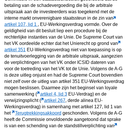
betaling van de schadevergoeding die bij de arbitrale
uitspraak aan de investeerders was toegekend met de
interne markt onverenigbare staatssteun in de zin van
artikel 107, lid 1
, EU-Werkingsverdrag vormde. Over de
geldigheid van dit besluit liep een procedure bij de
rechterlijke instanties van de Unie. De Supreme Court van
het VK oordeelde echter dat het Unierecht op grond van
artikel 351
EU-Werkingsverdrag niet van toepassing is op
de tenuitvoerlegging van de arbitrale uitspraak, aangezien
de verplichtingen van het VK onder ICSID dateren van
voor de toetreding van het VK tot de Unie. Volgens de A-G
is deze uitleg onjuist en had de Supreme Court bovendien
niet zelf over de uitleg van artikel 351 EU-Werkingsverdrag
mogen beslissen. Daarmee zijn het beginsel van loyale
samenwerking (
artikel 4, lid 3
EU-Verdrag) en de
verwijzingsplicht (
artikel 267
, derde alinea EU-
Werkingsverdrag) in samenhang met artikel 127, lid 1 van
het
Terugtrekkingsakkoord
geschonden. Volgens de A-G
heeft de Commissie onvoldoende aangetoond dat sprake
is van een schending van de standstillverplichting van