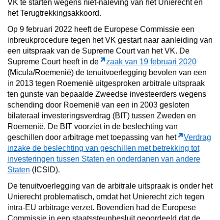
VK te starten wegens niet-naleving van het Unierecht en
het Terugtrekkingsakkoord.
Op 9 februari 2022 heeft de Europese Commissie een
inbreukprocedure tegen het VK gestart naar aanleiding van
een uitspraak van de Supreme Court van het VK. De
Supreme Court heeft in de
zaak van 19 februari 2020
(Micula/Roemenië) de tenuitvoerlegging bevolen van een
in 2013 tegen Roemenië uitgesproken arbitrale uitspraak
ten gunste van bepaalde Zweedse investeerders wegens
schending door Roemenië van een in 2003 gesloten
bilateraal investeringsverdrag (BIT) tussen Zweden en
Roemenië. De BIT voorziet in de beslechting van
geschillen door arbitrage met toepassing van het
Verdrag
inzake de beslechting van geschillen met betrekking tot
investeringen tussen Staten en onderdanen van andere
Staten
(ICSID).
De tenuitvoerlegging van de arbitrale uitspraak is onder het
Unierecht problematisch, omdat het Unierecht zich tegen
intra-EU arbitrage verzet. Bovendien had de Europese
Commissie in een staatssteunbesluit geoordeeld dat de