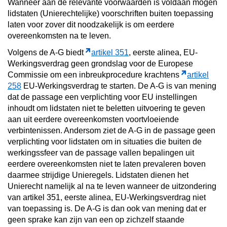
Wanneer aan de relevante voorwaarden is voldaan mogen
lidstaten (Unierechtelijke) voorschriften buiten toepassing
laten voor zover dit noodzakelijk is om eerdere
overeenkomsten na te leven.
Volgens de A-G biedt
artikel 351
, eerste alinea, EU-
Werkingsverdrag geen grondslag voor de Europese
Commissie om een inbreukprocedure krachtens
artikel
258
EU-Werkingsverdrag te starten. De A-G is van mening
dat de passage een verplichting voor EU instellingen
inhoudt om lidstaten niet te beletten uitvoering te geven
aan uit eerdere overeenkomsten voortvloeiende
verbintenissen. Andersom ziet de A-G in de passage geen
verplichting voor lidstaten om in situaties die buiten de
werkingssfeer van de passage vallen bepalingen uit
eerdere overeenkomsten niet te laten prevaleren boven
daarmee strijdige Unieregels. Lidstaten dienen het
Unierecht namelijk al na te leven wanneer de uitzondering
van artikel 351, eerste alinea, EU-Werkingsverdrag niet
van toepassing is. De A-G is dan ook van mening dat er
geen sprake kan zijn van een op zichzelf staande