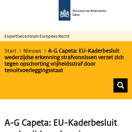
Ministerie van Buitenlandse
Zaken
Expertisecentrum Europees Recht
Start
Nieuws
A-G Capeta: EU-Kaderbesluit
wederzijdse erkenning strafvonnissen verzet zich
tegen opschorting vrijheidsstraf door
tenuitvoerleggingsstaat
Z
Z
Top menu zoeken
A-G Capeta: EU-Kaderbesluit