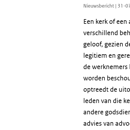
Nieuwsbericht | 31-
Een kerk of een
verschillend be
geloof, gezien d
legitiem en ger
de werknemers li
worden beschouw
optreedt de uit
leden van die k
andere godsdiens
advies van advo