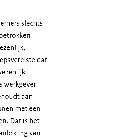
nemers slechts
 betrokken
ezenlijk,
epsvereiste dat
wezenlijk
ls werkgever
behoudt aan
sonen met een
en. Dat is het
anleiding van