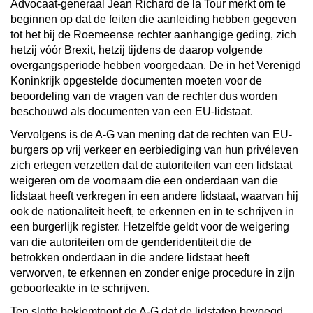
Advocaat-generaal Jean Richard de la Tour merkt om te
beginnen op dat de feiten die aanleiding hebben gegeven
tot het bij de Roemeense rechter aanhangige geding, zich
hetzij vóór Brexit, hetzij tijdens de daarop volgende
overgangsperiode hebben voorgedaan. De in het Verenigd
Koninkrijk opgestelde documenten moeten voor de
beoordeling van de vragen van de rechter dus worden
beschouwd als documenten van een EU-lidstaat.
Vervolgens is de A-G van mening dat de rechten van EU-
burgers op vrij verkeer en eerbiediging van hun privéleven
zich ertegen verzetten dat de autoriteiten van een lidstaat
weigeren om de voornaam die een onderdaan van die
lidstaat heeft verkregen in een andere lidstaat, waarvan hij
ook de nationaliteit heeft, te erkennen en in te schrijven in
een burgerlijk register. Hetzelfde geldt voor de weigering
van die autoriteiten om de genderidentiteit die de
betrokken onderdaan in die andere lidstaat heeft
verworven, te erkennen en zonder enige procedure in zijn
geboorteakte in te schrijven.
Ten slotte beklemtoont de A-G dat de lidstaten bevoegd