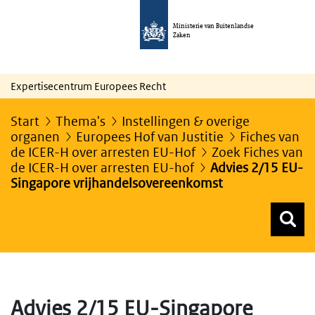
Ministerie van Buitenlandse
Zaken
Expertisecentrum Europees Recht
Start
Thema's
Instellingen & overige
organen
Europees Hof van Justitie
Fiches van
de ICER-H over arresten EU-Hof
Zoek Fiches van
de ICER-H over arresten EU-hof
Advies 2/15 EU-
Singapore vrijhandelsovereenkomst
Z
Z
Top menu zoeken
Advies 2/15 EU-Singapore