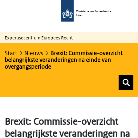
Ministerie van Buitenlandse
Zaken
Expertisecentrum Europees Recht
Start
Nieuws
Brexit: Commissie-overzicht
belangrijkste veranderingen na einde van
overgangsperiode
Z
Z
Top menu zoeken
Brexit: Commissie-overzicht
belangrijkste veranderingen na