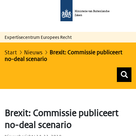
Ministerie van Buitenlandse
Zaken
Expertisecentrum Europees Recht
Start
Nieuws
Brexit: Commissie publiceert
no-deal scenario
Z
Z
Top menu zoeken
Brexit: Commissie publiceert
no-deal scenario