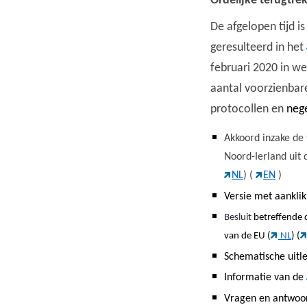
Ordelijke terugtre
De afgelopen tijd i
geresulteerd in het
februari 2020 in we
aantal voorzienbare
protocollen en
nege
Akkoord inzake de 
Noord-Ierland uit
NL
) (
EN
)
Versie met aankli
Besluit
betreffende 
van de EU (
NL
) (
Schematische uitle
Informatie van de
Vragen en antwoor