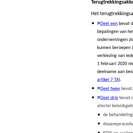
Terugtrekkingsakk
Het terugtrekkingsa
Deel een
bevat d
bepalingen van he
ondernemingen zic
kunnen beroepen 
verkiezing van led
1 februari 2020 ni
deelname aan besl
artikel 7 TA
).
Deel twee
bevat,
Deel drie
bevat d
allerlei beleidsg
de behandeling
douaneprocedu