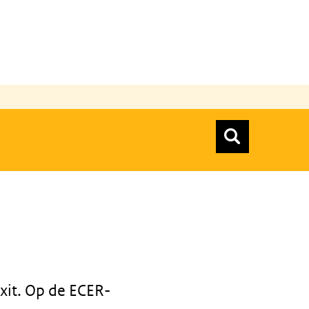
n
Zoeken
Zoekform
Top menu zoeken
xit. Op de ECER-