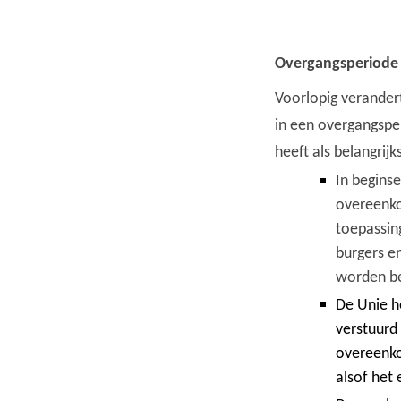
Overgangsperiode 
Voorlopig verander
in een overgangspe
heeft als belangrijk
In beginse
overeenko
toepassing
burgers e
worden be
De Unie h
verstuurd
overeenko
alsof het 