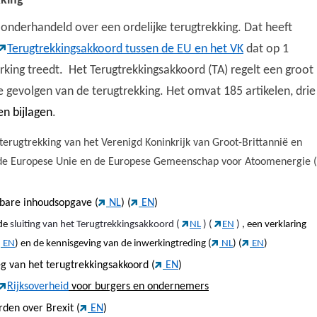
kking
s onderhandeld over een ordelijke terugtrekking. Dat heeft
Terugtrekkingsakkoord tussen de EU en het VK
dat op 1
rking treedt. Het Terugtrekkingsakkoord (TA) regelt een groot
 gevolgen van de terugtrekking. Het omvat 185 artikelen, drie
n bijlagen
.
terugtrekking van het Verenigd Koninkrijk van Groot-Brittannië en
 de Europese Unie en de Europese Gemeenschap voor Atoomenergie (
kbare inhoudsopgave (
NL
) (
EN
)
de
sluiting van het Terugtrekkingsakkoord (
NL
) (
EN
)
, een verklaring
EN
) en de kennisgeving van de inwerkingtreding (
NL
) (
EN
)
g van het terugtrekkingsakkoord (
EN
)
Rijksoverheid
voor burgers en ondernemers
den over Brexit (
EN
)