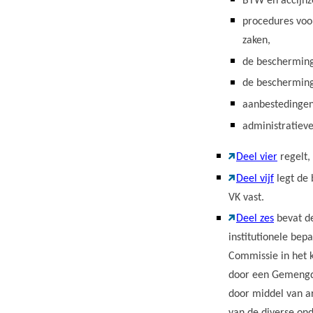
BTW en accijnz
procedures voor
zaken,
de bescherming
de bescherming
aanbestedingen
administratieve
Deel vier
regelt,
Deel vijf
legt de 
VK vast.
Deel zes
bevat de
institutionele be
Commissie in het k
door een Gemeng
door middel van a