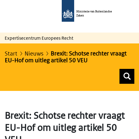
Ministerie van Buitenlandse
Zaken
Expertisecentrum Europees Recht
Start
Nieuws
Brexit: Schotse rechter vraagt
EU-Hof om uitleg artikel 50 VEU
Z
Z
Top menu zoeken
Brexit: Schotse rechter vraagt
EU-Hof om uitleg artikel 50