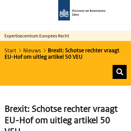
Ministerie van Buitenlandse
Zaken
Expertisecentrum Europees Recht
Start
Nieuws
Brexit: Schotse rechter vraagt
EU-Hof om uitleg artikel 50 VEU
Z
Z
Top menu zoeken
Brexit: Schotse rechter vraagt
EU-Hof om uitleg artikel 50