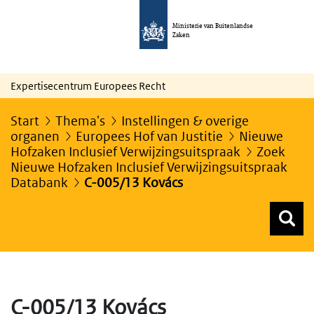
Ministerie van Buitenlandse
Zaken
Expertisecentrum Europees Recht
Start
Thema's
Instellingen & overige
organen
Europees Hof van Justitie
Nieuwe
Hofzaken Inclusief Verwijzingsuitspraak
Zoek
Nieuwe Hofzaken Inclusief Verwijzingsuitspraak
Databank
C-005/13 Kovács
Z
Z
Top menu zoeken
C-005/13 Kovács