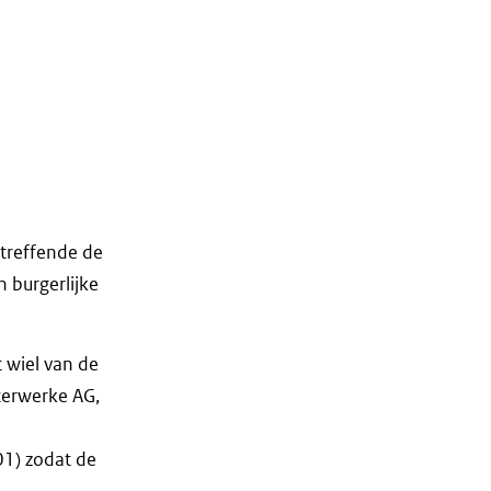
treffende de
n burgerlijke
t wiel van de
nterwerke AG,
01) zodat de