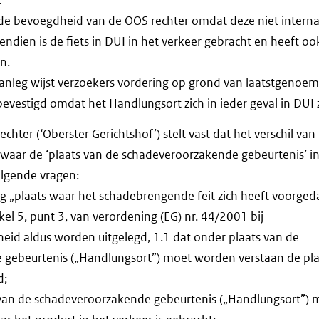
de bevoegdheid van de OOS rechter omdat deze niet interna
endien is de fiets in DUI in het verkeer gebracht en heeft o
n.
aanleg wijst verzoekers vordering op grond van laatstgenoemd
evestigd omdat het Handlungsort zich in ieder geval in DUI
hter (‘Oberster Gerichtshof’) stelt vast dat het verschil van 
 waar de ‘plaats van de schadeveroorzakende gebeurtenis’ in d
volgende vragen:
g „plaats waar het schadebrengende feit zich heeft voorgeda
kel 5, punt 3, van verordening (EG) nr. 44/2001 bij
eid aldus worden uitgelegd, 1.1 dat onder plaats van de
gebeurtenis („Handlungsort”) moet worden verstaan de pla
d;
 van de schadeveroorzakende gebeurtenis („Handlungsort”)