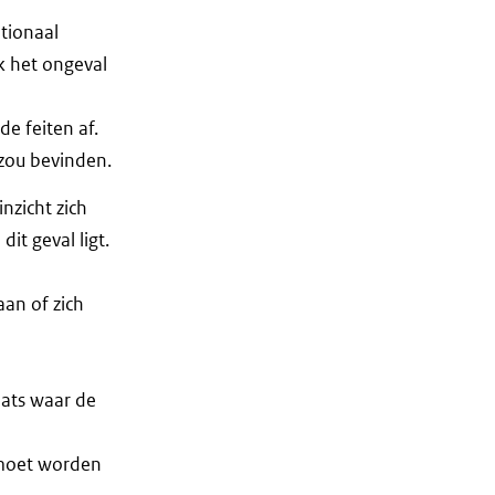
tionaal
ok het ongeval
e feiten af.
 zou bevinden.
inzicht zich
it geval ligt.
an of zich
ats waar de
 moet worden