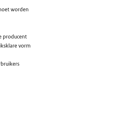
 moet worden
de producent
iksklare vorm
rbruikers