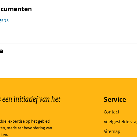
documenten
gsbs
na
een initiatief van het
Service
Contact
doel expertise op het gebied
Veelgestelde vr
ren, mede ter bevordering van
Sitemap
kken.