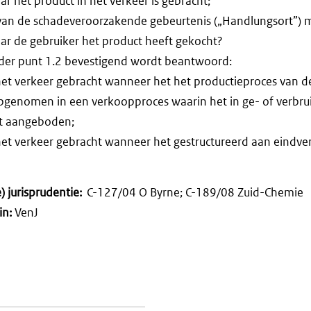
ar het product in het verkeer is gebracht;
 van de schadeveroorzakende gebeurtenis („Handlungsort”)
ar de gebruiker het product heeft gekocht?
nder punt 1.2 bevestigend wordt beantwoord:
 het verkeer gebracht wanneer het het productieproces van 
 opgenomen in een verkoopproces waarin het in ge- of verbru
dt aangeboden;
 het verkeer gebracht wanneer het gestructureerd aan eindve
 jurisprudentie:
C-127/04 O Byrne; C-189/08 Zuid-Chemie
in:
VenJ