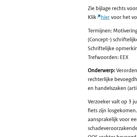
Zie bijlage rechts voo
Klik
hier
voor het vol
Termijnen: Motiveri
(Concept-) schriftel
Schriftelijke opme
Trefwoorden: EEX
Onderwerp:
Verorden
rechterlijke bevoegdh
en handelszaken (artik
Verzoeker valt op 3 j
fiets zijn losgekomen
aansprakelijk voor ee
schadeveroorzakende g
OOS rechter bevoegd