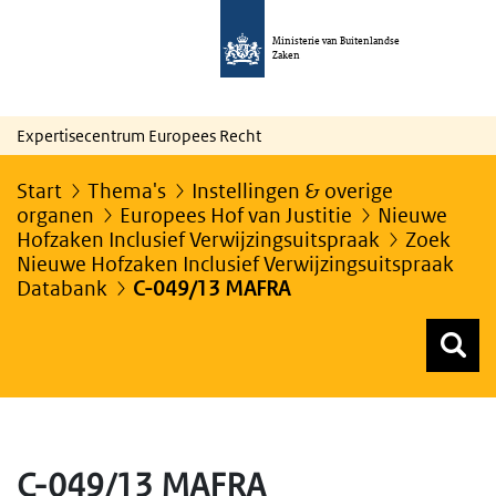
Ministerie van Buitenlandse
Zaken
Expertisecentrum Europees Recht
Start
Thema's
Instellingen & overige
organen
Europees Hof van Justitie
Nieuwe
Hofzaken Inclusief Verwijzingsuitspraak
Zoek
Nieuwe Hofzaken Inclusief Verwijzingsuitspraak
Databank
C-049/13 MAFRA
Z
Z
Top menu zoeken
C-049/13 MAFRA