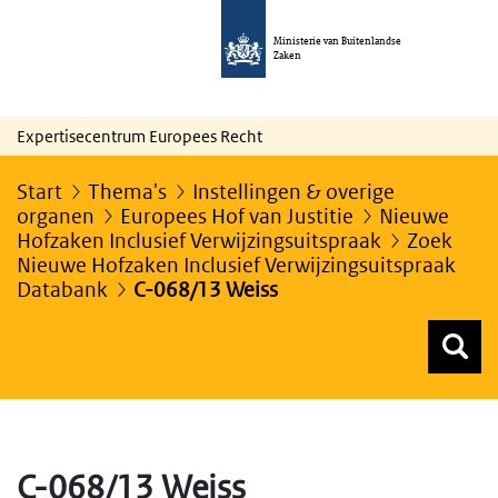
Ministerie van Buitenlandse
Zaken
Expertisecentrum Europees Recht
Start
Thema's
Instellingen & overige
organen
Europees Hof van Justitie
Nieuwe
Hofzaken Inclusief Verwijzingsuitspraak
Zoek
Nieuwe Hofzaken Inclusief Verwijzingsuitspraak
Databank
C-068/13 Weiss
Z
Z
Top menu zoeken
C-068/13 Weiss