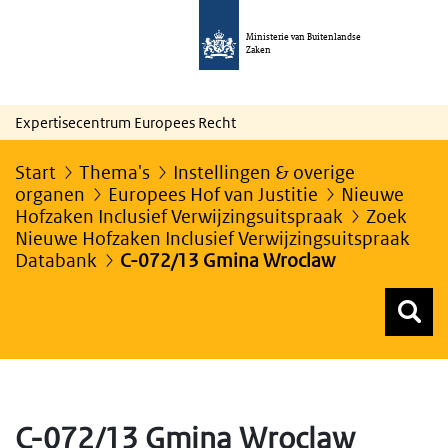
Ministerie van Buitenlandse
Zaken
Expertisecentrum Europees Recht
Start
Thema's
Instellingen & overige
organen
Europees Hof van Justitie
Nieuwe
Hofzaken Inclusief Verwijzingsuitspraak
Zoek
Nieuwe Hofzaken Inclusief Verwijzingsuitspraak
Databank
C-072/13 Gmina Wroclaw
Z
Z
Top menu zoeken
C-072/13 Gmina Wroclaw