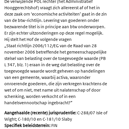
De verwijzende POL rechter (het Administratief
Hooggerechtshof) vraagt zich allereerst af of het in
deze zaak om ‘economische activiteiten’ gaat in de zin
van de btw-richtlijn. Levering van goederen onder
bezwarende titel is in principe aan btw onderworpen.
Er zijn echter uitzonderingen op deze regel mogelijk.
Hij stelt het Hof de volgende vragen
„Staat richtlijn 2006/112/EG van de Raad van 28
november 2006 betreffende het gemeenschappelijke
stelsel van belasting over de toegevoegde waarde (PB
L 347, blz. 1) eraan in de weg dat belasting over de
toegevoegde waarde wordt geheven op handelingen
van een gemeente, waarbij activa, waaronder
onroerende goederen, die zijn verkregen krachtens de
wet of om niet, met name uit nalatenschap of door
schenking, worden verkocht of in een
handelsvennootschap ingebracht?”
Aangehaalde (recente) jurisprudentie:
C-288/07 Isle of
Wight; C-180/10 en C-181/10 Slaby
Specifiek beleidsterrein:
FIN