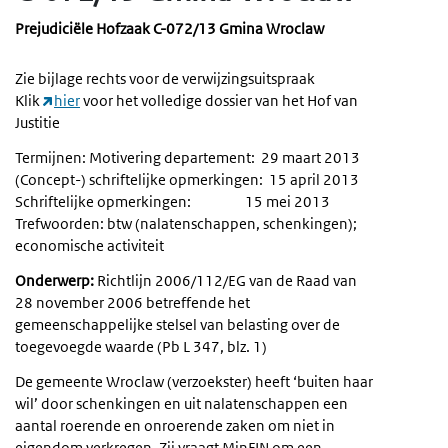
Prejudiciële Hofzaak C-072/13 Gmina Wroclaw
Zie bijlage rechts voor de verwijzingsuitspraak
Klik
hier
voor het volledige dossier van het Hof van
Justitie
Termijnen: Motivering departement: 29 maart 2013
(Concept-) schriftelijke opmerkingen: 15 april 2013
Schriftelijke opmerkingen: 15 mei 2013
Trefwoorden: btw (nalatenschappen, schenkingen);
economische activiteit
Onderwerp:
Richtlijn 2006/112/EG van de Raad van
28 november 2006 betreffende het
gemeenschappelijke stelsel van belasting over de
toegevoegde waarde (Pb L 347, blz. 1)
De gemeente Wroclaw (verzoekster) heeft ‘buiten haar
wil’ door schenkingen en uit nalatenschappen een
aantal roerende en onroerende zaken om niet in
eigendom verkregen. Zij vraagt MinFIN om een