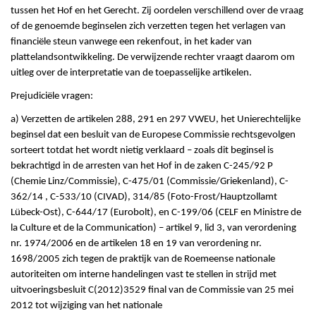
tussen het Hof en het Gerecht. Zij oordelen verschillend over de vraag
of de genoemde beginselen zich verzetten tegen het verlagen van
financiële steun vanwege een rekenfout, in het kader van
plattelandsontwikkeling. De verwijzende rechter vraagt daarom om
uitleg over de interpretatie van de toepasselijke artikelen.
Prejudiciële vragen:
a) Verzetten de artikelen 288, 291 en 297 VWEU, het Unierechtelijke
beginsel dat een besluit van de Europese Commissie rechtsgevolgen
sorteert totdat het wordt nietig verklaard – zoals dit beginsel is
bekrachtigd in de arresten van het Hof in de zaken C-245/92 P
(Chemie Linz/Commissie), C-475/01 (Commissie/Griekenland), C-
362/14 , C-533/10 (CIVAD), 314/85 (Foto-Frost/Hauptzollamt
Lübeck-Ost), C-644/17 (Eurobolt), en C-199/06 (CELF en Ministre de
la Culture et de la Communication) – artikel 9, lid 3, van verordening
nr. 1974/2006 en de artikelen 18 en 19 van verordening nr.
1698/2005 zich tegen de praktijk van de Roemeense nationale
autoriteiten om interne handelingen vast te stellen in strijd met
uitvoeringsbesluit C(2012)3529 final van de Commissie van 25 mei
2012 tot wijziging van het nationale