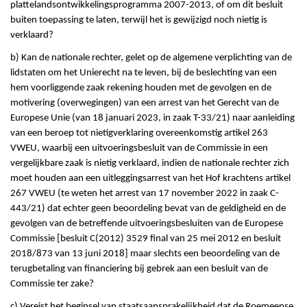
plattelandsontwikkelingsprogramma 2007-2013, of om dit besluit
buiten toepassing te laten, terwijl het is gewijzigd noch nietig is
verklaard?
b) Kan de nationale rechter, gelet op de algemene verplichting van de
lidstaten om het Unierecht na te leven, bij de beslechting van een
hem voorliggende zaak rekening houden met de gevolgen en de
motivering (overwegingen) van een arrest van het Gerecht van de
Europese Unie (van 18 januari 2023, in zaak T-33/21) naar aanleiding
van een beroep tot nietigverklaring overeenkomstig artikel 263
VWEU, waarbij een uitvoeringsbesluit van de Commissie in een
vergelijkbare zaak is nietig verklaard, indien de nationale rechter zich
moet houden aan een uitleggingsarrest van het Hof krachtens artikel
267 VWEU (te weten het arrest van 17 november 2022 in zaak C-
443/21) dat echter geen beoordeling bevat van de geldigheid en de
gevolgen van de betreffende uitvoeringsbesluiten van de Europese
Commissie [besluit C(2012) 3529 final van 25 mei 2012 en besluit
2018/873 van 13 juni 2018] maar slechts een beoordeling van de
terugbetaling van financiering bij gebrek aan een besluit van de
Commissie ter zake?
c) Vereist het beginsel van staatsaansprakelijkheid dat de Roemeense