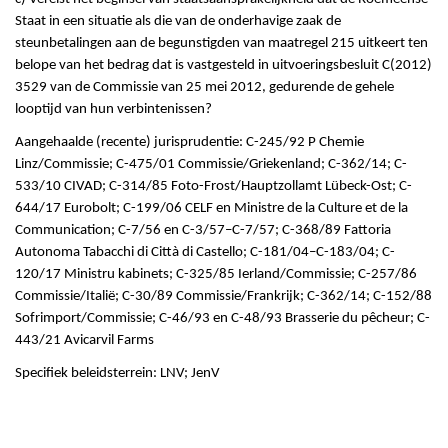
Staat in een situatie als die van de onderhavige zaak de
steunbetalingen aan de begunstigden van maatregel 215 uitkeert ten
belope van het bedrag dat is vastgesteld in uitvoeringsbesluit C(2012)
3529 van de Commissie van 25 mei 2012, gedurende de gehele
looptijd van hun verbintenissen?
Aangehaalde (recente) jurisprudentie: C-245/92 P Chemie
Linz/Commissie; C-475/01 Commissie/Griekenland; C-362/14; C-
533/10 CIVAD; C-314/85 Foto-Frost/Hauptzollamt Lübeck-Ost; C-
644/17 Eurobolt; C-199/06 CELF en Ministre de la Culture et de la
Communication; C-7/56 en C-3/57–C-7/57; C-368/89 Fattoria
Autonoma Tabacchi di Città di Castello; C-181/04–C-183/04; C-
120/17 Ministru kabinets; C-325/85 Ierland/Commissie; C-257/86
Commissie/Italië; C-30/89 Commissie/Frankrijk; C-362/14; C-152/88
Sofrimport/Commissie; C-46/93 en C-48/93 Brasserie du pêcheur; C-
443/21 Avicarvil Farms
Specifiek beleidsterrein: LNV; JenV