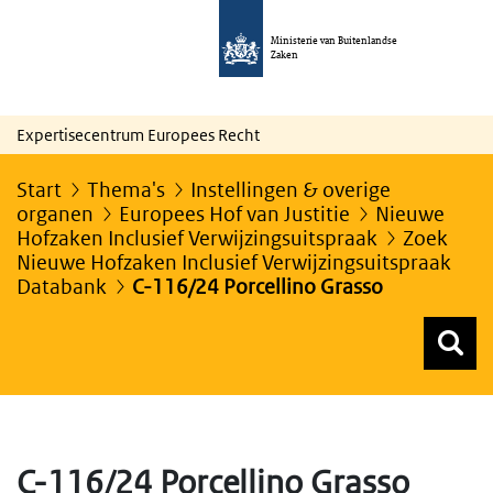
Ministerie van Buitenlandse
Zaken
Expertisecentrum Europees Recht
Start
Thema's
Instellingen & overige
organen
Europees Hof van Justitie
Nieuwe
Hofzaken Inclusief Verwijzingsuitspraak
Zoek
Nieuwe Hofzaken Inclusief Verwijzingsuitspraak
Databank
C-116/24 Porcellino Grasso
Z
Z
Top menu zoeken
C-116/24 Porcellino Grasso