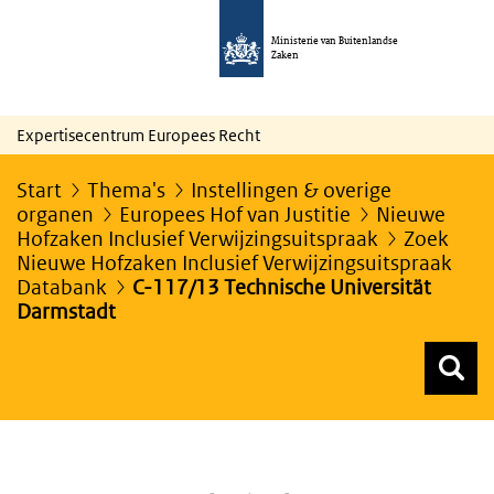
Ministerie van Buitenlandse
Zaken
Expertisecentrum Europees Recht
Start
Thema's
Instellingen & overige
organen
Europees Hof van Justitie
Nieuwe
Hofzaken Inclusief Verwijzingsuitspraak
Zoek
Nieuwe Hofzaken Inclusief Verwijzingsuitspraak
Databank
C-117/13 Technische Universität
Darmstadt
Z
Z
Top menu zoeken