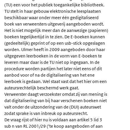
(TU) een voor het publiek toegankelijke bibliotheek.
TU stelt in haar gebouw elektronische leesplaatsen
beschikbaar waar onder meer één gedigitaliseerd
boek van verweersters uitgeverij aangeboden wordt.
Het is niet mogelijk meer dan de aanwezige (papieren)
boeken tegelijkertijd in te zien. De E-boeken kunnen
(gedeeltelijk) geprint of op een usb-stick opgeslagen
worden. Ulmer heeft in 2009 aangeboden door haar
uitgegeven leerboeken in de vorm van E-boeken te
leveren maar daar is de TU niet op ingegaan. In de
procedure worden partijen het later niet eens of dit
aanbod voor of na de digitalisering van het ene
leerboek is gedaan. Wel staat vast dat het hier om een
auteursrechtelijk beschermd werk gaat.
Verweerster daagt verzoekster omdat zij van mening is
dat digitalisering van bij haar verschenen boeken niet
valt onder de uitzondering van de (DUI) auteurswet
zodat sprake is van inbreuk op auteursrecht.
De vraag rijst of hier nu is voldaan aan artikel 5 lid 3
sub n van RL 2001/29 (‘te koop aangeboden of aan