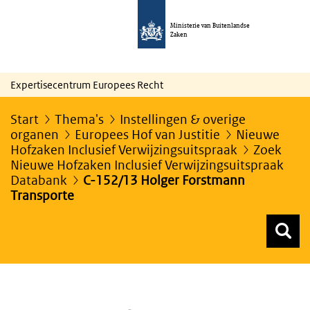
Ministerie van Buitenlandse
Zaken
Expertisecentrum Europees Recht
Start
Thema's
Instellingen & overige
organen
Europees Hof van Justitie
Nieuwe
Hofzaken Inclusief Verwijzingsuitspraak
Zoek
Nieuwe Hofzaken Inclusief Verwijzingsuitspraak
Databank
C-152/13 Holger Forstmann
Transporte
Z
Z
Top menu zoeken