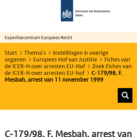
Ministerie van Buitenlandse
Zaken
Expertisecentrum Europees Recht
Start
Thema's
Instellingen & overige
organen
Europees Hof van Justitie
Fiches van
de ICER-H over arresten EU-Hof
Zoek Fiches van
de ICER-H over arresten EU-hof
C-179/98, F.
Mesbah, arrest van 11 november 1999
Z
Z
Top menu zoeken
C-179/98, F. Mesbah, arrest van