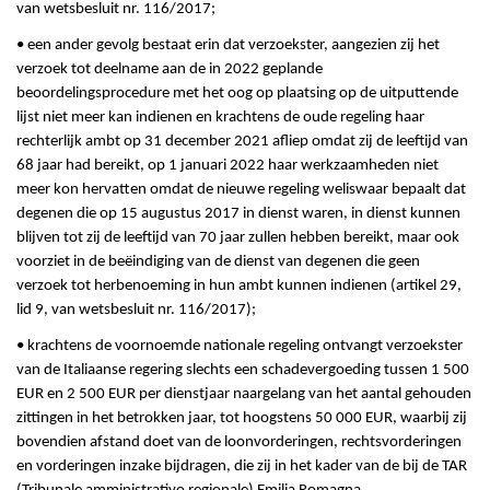
van wetsbesluit nr. 116/2017;
• een ander gevolg bestaat erin dat verzoekster, aangezien zij het
verzoek tot deelname aan de in 2022 geplande
beoordelingsprocedure met het oog op plaatsing op de uitputtende
lijst niet meer kan indienen en krachtens de oude regeling haar
rechterlijk ambt op 31 december 2021 afliep omdat zij de leeftijd van
68 jaar had bereikt, op 1 januari 2022 haar werkzaamheden niet
meer kon hervatten omdat de nieuwe regeling weliswaar bepaalt dat
degenen die op 15 augustus 2017 in dienst waren, in dienst kunnen
blijven tot zij de leeftijd van 70 jaar zullen hebben bereikt, maar ook
voorziet in de beëindiging van de dienst van degenen die geen
verzoek tot herbenoeming in hun ambt kunnen indienen (artikel 29,
lid 9, van wetsbesluit nr. 116/2017);
• krachtens de voornoemde nationale regeling ontvangt verzoekster
van de Italiaanse regering slechts een schadevergoeding tussen 1 500
EUR en 2 500 EUR per dienstjaar naargelang van het aantal gehouden
zittingen in het betrokken jaar, tot hoogstens 50 000 EUR, waarbij zij
bovendien afstand doet van de loonvorderingen, rechtsvorderingen
en vorderingen inzake bijdragen, die zij in het kader van de bij de TAR