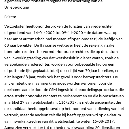
algemeen conditionaliteitsregime ter bescherming van de
Uniebegroting
Feiten:
Verzoekster heeft ononderbroken de functies van vrederechter
uitgeoefend van 14-01-2002 tot 09-11-2020 – de datum waarop
haar ambt automatisch had moeten aflopen omdat zij de leeftijd van
68 jaar bereikte. De Italiaanse wetgever heeft de regeling inzake
honoraire rechters hervormd. Honoraire rechters die op de datum
van inwerkingtreding van dat wetsbesluit in dienst waren, zoals de
verzoekende vrederechter, worden voor onbepaalde tijd op een
uitputtende lijst geplaatst tot zij de leeftijd van 70 jaar bereiken, en
niet langer 68 jaar, zoals ook het geval is voor beroepsrechters. De
anciënniteit die in aanmerking moet worden genomen voor de
deelname aan de door de CSM ingestelde beoordelingsprocedure, die
ertoe strekt honoraire rechters te herbenoemen en die is omschreven
in artikel 29 van wetsbesluit nr. 116/2017, is niet de anciënniteit die
de kandidaat heeft opgebouwd op het moment van indiening van het
verzoek, maar de anciënniteit die hij heeft opgebouwd op de datum
van inwerkingtreding van dit wetsbesluit, te weten 15-08-2017.
Aangezien verzoekster tot op heden weliswaar bijna 20 dienstjaren