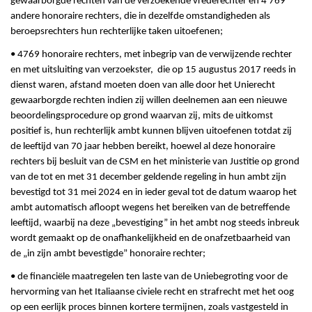
gewaarborgde rechten van de verzoekende vrederechter en 4 769
andere honoraire rechters, die in dezelfde omstandigheden als
beroepsrechters hun rechterlijke taken uitoefenen;
• 4769 honoraire rechters, met inbegrip van de verwijzende rechter
en met uitsluiting van verzoekster, die op 15 augustus 2017 reeds in
dienst waren, afstand moeten doen van alle door het Unierecht
gewaarborgde rechten indien zij willen deelnemen aan een nieuwe
beoordelingsprocedure op grond waarvan zij, mits de uitkomst
positief is, hun rechterlijk ambt kunnen blijven uitoefenen totdat zij
de leeftijd van 70 jaar hebben bereikt, hoewel al deze honoraire
rechters bij besluit van de CSM en het ministerie van Justitie op grond
van de tot en met 31 december geldende regeling in hun ambt zijn
bevestigd tot 31 mei 2024 en in ieder geval tot de datum waarop het
ambt automatisch afloopt wegens het bereiken van de betreffende
leeftijd, waarbij na deze „bevestiging” in het ambt nog steeds inbreuk
wordt gemaakt op de onafhankelijkheid en de onafzetbaarheid van
de „in zijn ambt bevestigde” honoraire rechter;
• de financiële maatregelen ten laste van de Uniebegroting voor de
hervorming van het Italiaanse civiele recht en strafrecht met het oog
op een eerlijk proces binnen kortere termijnen, zoals vastgesteld in