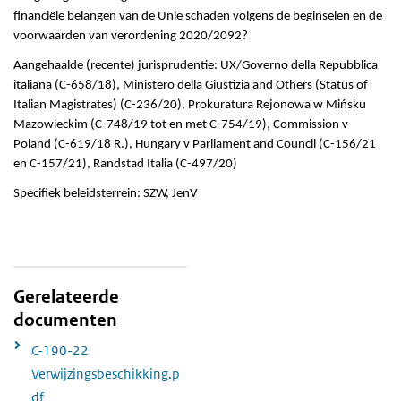
financiële belangen van de Unie schaden volgens de beginselen en de
voorwaarden van verordening 2020/2092?
Aangehaalde (recente) jurisprudentie: UX/Governo della Repubblica
italiana (C-658/18), Ministero della Giustizia and Others (Status of
Italian Magistrates) (C-236/20), Prokuratura Rejonowa w Mińsku
Mazowieckim (C-748/19 tot en met C-754/19), Commission v
Poland (C-619/18 R.), Hungary v Parliament and Council (C-156/21
en C-157/21), Randstad Italia (C-497/20)
Specifiek beleidsterrein: SZW, JenV
Gerelateerde
documenten
C-190-22
Verwijzingsbeschikking.p
df