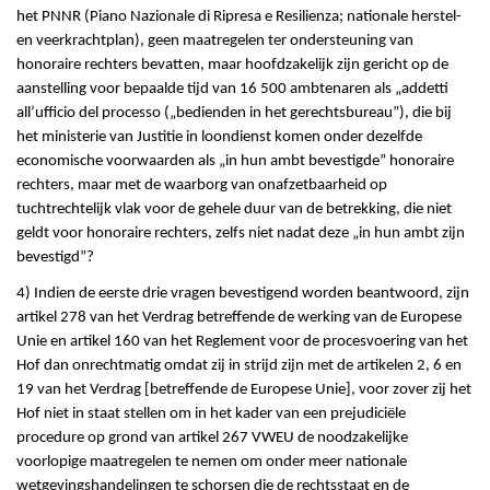
het PNNR (Piano Nazionale di Ripresa e Resilienza; nationale herstel-
en veerkrachtplan), geen maatregelen ter ondersteuning van
honoraire rechters bevatten, maar hoofdzakelijk zijn gericht op de
aanstelling voor bepaalde tijd van 16 500 ambtenaren als „addetti
all’ufficio del processo („bedienden in het gerechtsbureau”), die bij
het ministerie van Justitie in loondienst komen onder dezelfde
economische voorwaarden als „in hun ambt bevestigde” honoraire
rechters, maar met de waarborg van onafzetbaarheid op
tuchtrechtelijk vlak voor de gehele duur van de betrekking, die niet
geldt voor honoraire rechters, zelfs niet nadat deze „in hun ambt zijn
bevestigd”?
4) Indien de eerste drie vragen bevestigend worden beantwoord, zijn
artikel 278 van het Verdrag betreffende de werking van de Europese
Unie en artikel 160 van het Reglement voor de procesvoering van het
Hof dan onrechtmatig omdat zij in strijd zijn met de artikelen 2, 6 en
19 van het Verdrag [betreffende de Europese Unie], voor zover zij het
Hof niet in staat stellen om in het kader van een prejudiciële
procedure op grond van artikel 267 VWEU de noodzakelijke
voorlopige maatregelen te nemen om onder meer nationale
wetgevingshandelingen te schorsen die de rechtsstaat en de