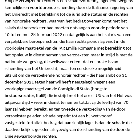
• bij de verwijzende rechter is een schadevordering ingediend wegens
kennelijke en voortdurende schending door de Italiaanse regering van
het Unierecht met betrekking tot de juridische status en de rechten
van honoraire rechters, waarvan het bedrag overeenkomt met het
salaris dat verzoekster had moeten ontvangen voor de periode van
10 tot en met 28 februari 2022 en dat gelijk is aan het salaris van een
vergelijkbare beroepsrechter, die haar rechtsgrondslag vindt in de
voorlopige maatregel van de TAR Emilia-Romagna met betrekking tot
het opnieuw in dienst nemen van verzoekster, maar in strijd is met de
nationale wetgeving, die weliswaar erkent dat er sprake is van
schending van het Unierecht, maar ten eerste elke mogelijkheid
uitsluit om de verzoekende honorair rechter – die haar ambt op 31
december 2021 tegen haar wil heeft neergelegd wegens een
voorlopige maatregel van de Consiglio di Stato (hoogste
bestuursrechter, Italië) die in strijd met het arrest UX van het Hof was
uitgevaardigd – weer in dienst te nemen totdat zij de leeftijd van 70
jaar zal hebben bereikt, en ten tweede de vergoeding van de door
verzoekster geleden schade beperkt tot een bij wet vooraf
vastgesteld forfaitair bedrag dat aanzienlijk lager is dan de schade die
daadwerkelijk is geleden als gevolg van de schending van de door de
Unie gewaarborgde rechten.