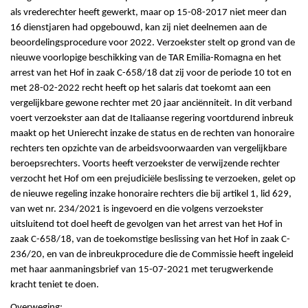
als vrederechter heeft gewerkt, maar op 15-08-2017 niet meer dan
16 dienstjaren had opgebouwd, kan zij niet deelnemen aan de
beoordelingsprocedure voor 2022. Verzoekster stelt op grond van de
nieuwe voorlopige beschikking van de TAR Emilia-Romagna en het
arrest van het Hof in zaak C-658/18 dat zij voor de periode 10 tot en
met 28-02-2022 recht heeft op het salaris dat toekomt aan een
vergelijkbare gewone rechter met 20 jaar anciënniteit. In dit verband
voert verzoekster aan dat de Italiaanse regering voortdurend inbreuk
maakt op het Unierecht inzake de status en de rechten van honoraire
rechters ten opzichte van de arbeidsvoorwaarden van vergelijkbare
beroepsrechters. Voorts heeft verzoekster de verwijzende rechter
verzocht het Hof om een prejudiciële beslissing te verzoeken, gelet op
de nieuwe regeling inzake honoraire rechters die bij artikel 1, lid 629,
van wet nr. 234/2021 is ingevoerd en die volgens verzoekster
uitsluitend tot doel heeft de gevolgen van het arrest van het Hof in
zaak C-658/18, van de toekomstige beslissing van het Hof in zaak C-
236/20, en van de inbreukprocedure die de Commissie heeft ingeleid
met haar aanmaningsbrief van 15-07-2021 met terugwerkende
kracht teniet te doen.
Overweging: