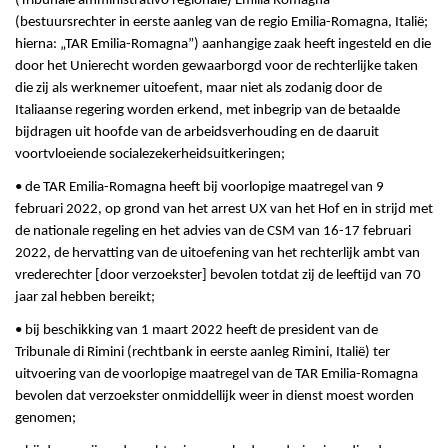
(Tribunale amministrativo regionale) Emilia Romagna
(bestuursrechter in eerste aanleg van de regio Emilia-Romagna, Italië;
hierna: „TAR Emilia-Romagna”) aanhangige zaak heeft ingesteld en die
door het Unierecht worden gewaarborgd voor de rechterlijke taken
die zij als werknemer uitoefent, maar niet als zodanig door de
Italiaanse regering worden erkend, met inbegrip van de betaalde
bijdragen uit hoofde van de arbeidsverhouding en de daaruit
voortvloeiende socialezekerheidsuitkeringen;
• de TAR Emilia-Romagna heeft bij voorlopige maatregel van 9
februari 2022, op grond van het arrest UX van het Hof en in strijd met
de nationale regeling en het advies van de CSM van 16-17 februari
2022, de hervatting van de uitoefening van het rechterlijk ambt van
vrederechter [door verzoekster] bevolen totdat zij de leeftijd van 70
jaar zal hebben bereikt;
• bij beschikking van 1 maart 2022 heeft de president van de
Tribunale di Rimini (rechtbank in eerste aanleg Rimini, Italië) ter
uitvoering van de voorlopige maatregel van de TAR Emilia-Romagna
bevolen dat verzoekster onmiddellijk weer in dienst moest worden
genomen;