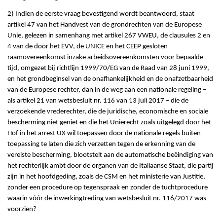
2) Indien de eerste vraag bevestigend wordt beantwoord, staat
artikel 47 van het Handvest van de grondrechten van de Europese
Unie, gelezen in samenhang met artikel 267 VWEU, de clausules 2 en
4 van de door het EVV, de UNICE en het CEEP gesloten
raamovereenkomst inzake arbeidsovereenkomsten voor bepaalde
tijd, omgezet bij richtlijn 1999/70/EG van de Raad van 28 juni 1999,
en het grondbeginsel van de onafhankelijkheid en de onafzetbaarheid
van de Europese rechter, dan in de weg aan een nationale regeling –
als artikel 21 van wetsbesluit nr. 116 van 13 juli 2017 – die de
verzoekende vrederechter, die de juridische, economische en sociale
bescherming niet geniet en die het Unierecht zoals uitgelegd door het
Hof in het arrest UX wil toepassen door de nationale regels buiten
toepassing te laten die zich verzetten tegen de erkenning van de
vereiste bescherming, blootstelt aan de automatische beëindiging van
het rechterlijk ambt door de organen van de Italiaanse Staat, die partij
zijn in het hoofdgeding, zoals de CSM en het ministerie van Justitie,
zonder een procedure op tegenspraak en zonder de tuchtprocedure
waarin vóór de inwerkingtreding van wetsbesluit nr. 116/2017 was
voorzien?