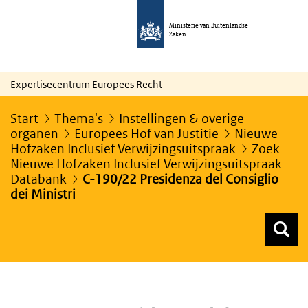
Ministerie van Buitenlandse
Zaken
Expertisecentrum Europees Recht
Start
Thema's
Instellingen & overige
organen
Europees Hof van Justitie
Nieuwe
Hofzaken Inclusief Verwijzingsuitspraak
Zoek
Nieuwe Hofzaken Inclusief Verwijzingsuitspraak
Databank
C-190/22 Presidenza del Consiglio
dei Ministri
Z
Z
Top menu zoeken