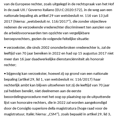
van de Europese rechter, zoals uitgelegd in de rechtspraak van het Hof
in de zaak UX / Governo italiano (EU:C:2020:572), in de weg aan een
nationale bepaling als artikel 29 van wetsbesluit nr. 116 van 13 juli
2017 (hierna: „wetsbesluit nr. 116/2017”), die zonder objectieve
redenen de verzoekende vrederechter discrimineert ten aanzien van
de arbeidsvoorwaarden ten opzichte van vergelijkbare
beroepsrechters, gezien de volgende feitelijke situatie:
• verzoekster, die sinds 2002 ononderbroken vrederechter is, zal de
leeftijd van 70 jaar bereiken in 2022 en had op 15 augustus 2017 niet
meer dan 16 jaar daadwerkelijke dienstanciënniteit als honorair
rechter;
• bijgevolg kan verzoekster, hoewel zij op grond van een nationale
bepaling (artikel 29, lid 1, van wetsbesluit nr. 116/2017) haar
rechterlijk ambt kan blijven uitoefenen tot zij de leeftijd van 70 jaar
zal hebben bereikt, niet deelnemen aan de eerste
beoordelingsprocedure met het oog op plaatsing op de uitputtende
lijst van honoraire rechters, die in 2022 zal worden aangekondigd
door de Consiglio superiore della magistratura (hoge raad voor de
magistratuur, Italië; hierna: „CSM”), zoals bepaald in artikel 29, lid 3,