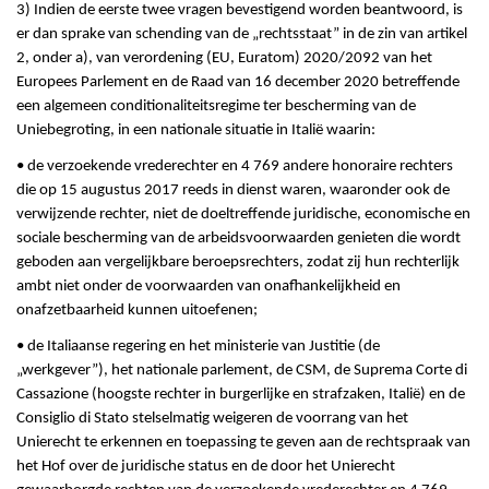
3) Indien de eerste twee vragen bevestigend worden beantwoord, is
er dan sprake van schending van de „rechtsstaat” in de zin van artikel
2, onder a), van verordening (EU, Euratom) 2020/2092 van het
Europees Parlement en de Raad van 16 december 2020 betreffende
een algemeen conditionaliteitsregime ter bescherming van de
Uniebegroting, in een nationale situatie in Italië waarin:
• de verzoekende vrederechter en 4 769 andere honoraire rechters
die op 15 augustus 2017 reeds in dienst waren, waaronder ook de
verwijzende rechter, niet de doeltreffende juridische, economische en
sociale bescherming van de arbeidsvoorwaarden genieten die wordt
geboden aan vergelijkbare beroepsrechters, zodat zij hun rechterlijk
ambt niet onder de voorwaarden van onafhankelijkheid en
onafzetbaarheid kunnen uitoefenen;
• de Italiaanse regering en het ministerie van Justitie (de
„werkgever”), het nationale parlement, de CSM, de Suprema Corte di
Cassazione (hoogste rechter in burgerlijke en strafzaken, Italië) en de
Consiglio di Stato stelselmatig weigeren de voorrang van het
Unierecht te erkennen en toepassing te geven aan de rechtspraak van
het Hof over de juridische status en de door het Unierecht