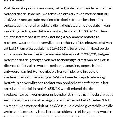
Wat de eerste prejudiciële vraag betreft, is de verwijzende rechter van
oordeel dat de in de nieuwe tekst van artikel 29 van wetsbesluit nr.
116/2017 neergelegde regeling elke doeltreffende bescherming
ontzegt aan honoraire rechters die in dienst waren op de datum van
inwerkingtreding van dat wetsbesluit, te weten 15-08-2017. Deze
situatie betreft naast verzoekster nog 4769 andere honoraire
rechters, waaronder de verwijzende rechter zelf. De nieuwe tekst van
artikel 29 van wetsbesluit nr. 116/2017 is tevens van invloed op de
situatie van de verzoekende vrederechter in zaak C-236/20, hetgeen
betekent dat de gevolgen van het toekomstige arrest van het Hof in
die zaak teniet zullen worden gedaan, aangezien, ongeacht het
antwoord van het Hof, de nieuwe hervormde regeling op die
vrederechter van toepassing is. Wat de tweede prejudiciële vraag
betreft, is de verwijzende rechter van oordeel dat het feit dat in het
arrest van het Hof in zaak C-658/18 wordt erkend dat de
vrederechter een werknemer in loondienst is, met zich meebrengt dat
een procedure als de afzettingsprocedure van artikel 21, leden 3 tot
en met 6, van wetsbesluit nr. 116/2017 – die volledig verschilt van die
welke van toepassing is op beroepsrechters – niet langer mag worden