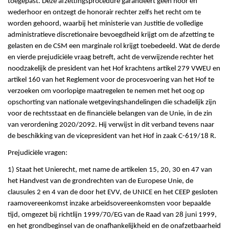
toegepast. Deze afzettingsprocedure garandeert geen hoor en
wederhoor en ontzegt de honorair rechter zelfs het recht om te
worden gehoord, waarbij het ministerie van Justitie de volledige
administratieve discretionaire bevoegdheid krijgt om de afzetting te
gelasten en de CSM een marginale rol krijgt toebedeeld. Wat de derde
en vierde prejudiciële vraag betreft, acht de verwijzende rechter het
noodzakelijk de president van het Hof krachtens artikel 279 VWEU en
artikel 160 van het Reglement voor de procesvoering van het Hof te
verzoeken om voorlopige maatregelen te nemen met het oog op
opschorting van nationale wetgevingshandelingen die schadelijk zijn
voor de rechtsstaat en de financiële belangen van de Unie, in de zin
van verordening 2020/2092. Hij verwijst in dit verband tevens naar
de beschikking van de vicepresident van het Hof in zaak C-619/18 R.
Prejudiciële vragen:
1) Staat het Unierecht, met name de artikelen 15, 20, 30 en 47 van
het Handvest van de grondrechten van de Europese Unie, de
clausules 2 en 4 van de door het EVV, de UNICE en het CEEP gesloten
raamovereenkomst inzake arbeidsovereenkomsten voor bepaalde
tijd, omgezet bij richtlijn 1999/70/EG van de Raad van 28 juni 1999,
en het grondbeginsel van de onafhankelijkheid en de onafzetbaarheid