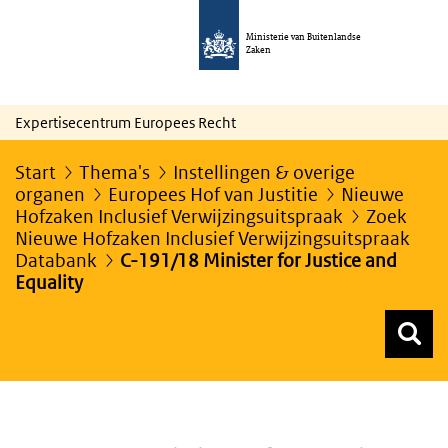
Ministerie van Buitenlandse
Zaken
Expertisecentrum Europees Recht
Start
Thema's
Instellingen & overige
organen
Europees Hof van Justitie
Nieuwe
Hofzaken Inclusief Verwijzingsuitspraak
Zoek
Nieuwe Hofzaken Inclusief Verwijzingsuitspraak
Databank
C-191/18 Minister for Justice and
Equality
Z
Z
Top menu zoeken