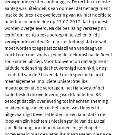
verwijzende rechter aanhangig is. De rechter in eerste
aanleg was uiteindelijk van oordeel dat het argument
inzake de Brexit de overlevering van KN niet hoefde te
beletten en oordeelde op 25.07.2017 dat hij moest
worden overgeleverd. Na die beslissing verkreeg KN
verlof om rechtstreeks beroep in te stellen bij de
verwijzende rechter. De minister betoogt dat de wet
moet worden toegepast zoals zij van vandaag van
kracht is en niet zoals zij er in de toekomst na de Brexit
zou kunnen uitzien. Voortbouwend op dat argument
luidt de redenering dat het Verenigd Koninkrijk nog
steeds lid van de EU is en dat noch specifieke noch
meer algemene impliciete Unierechtelijke
maatregelen uit de Verdragen, het Handvest of het
kaderbesluit de overlevering van KN beletten. KN
betoogt dat zijn overlevering tot inhechtenisneming
in uitvoering van een in het kader van Unierecht
uitgevaardigd bevel zal leiden in een land dat in de
loop van zijn hechtenis niet langer lid van de EU zal
zijn. Rekening houdend daarmee en gelet op de
onzekerheid over de wettelijke maatregelen die na de