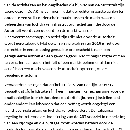
van de activiteiten en bevoegdheden die bij wet aan de Autoriteit zijn
toegewezen. De ART is van mening dat de rechter in eerste aanleg ten
onrechte een strikt onderscheid maakt tussen de markt waarop
beheerders van luchthaveninfrastructuur actief zijn (die door de
Autoriteit wordt gereguleerd) en de markt waarop
luchtvaartmaatschappijen actief zijn (die niet door de Autoriteit
wordt gereguleerd). Met de wijzigingsregeling van 2018 is het door
de rechter in eerste aanleg gemaakte onderscheid tussen een
gereguleerde entiteit en een gewone gebruiker of begunstigde komen
te vervallen, aangezien het feit of een marktdeelnemer al dan niet
actief is op een markt waarop de Autoriteit optreedt, nu de
bepalende factor is.
Verweerders betogen dat artikel 11, lid 5, van richtlijn 2009/12
bepaalt dat „[d]e lidstaten [...] een financieringsmechanisme voor de
onafhankelijke toezichthoudende autoriteit [kunnen] instellen, dat
onder andere kan inhouden dat een heffing wordt opgelegd aan
luchthavengebruikers en luchthavenbeheerders”. De Italiaanse
regeling betreffende de financiering van de ART voorziet in de betaling
van een bijdrage en die bijdrage moet worden betaald door de
marktdeelnemers die rechtstreeks aan regulering onderhevig zijn. Zij