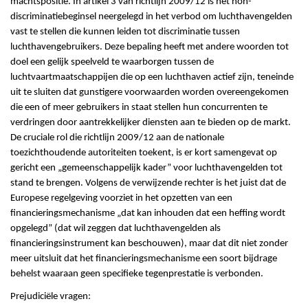
machtspositie. In artikel 3 van richtlijn 2009/12 is het non-
discriminatiebeginsel neergelegd in het verbod om luchthavengelden
vast te stellen die kunnen leiden tot discriminatie tussen
luchthavengebruikers. Deze bepaling heeft met andere woorden tot
doel een gelijk speelveld te waarborgen tussen de
luchtvaartmaatschappijen die op een luchthaven actief zijn, teneinde
uit te sluiten dat gunstigere voorwaarden worden overeengekomen
die een of meer gebruikers in staat stellen hun concurrenten te
verdringen door aantrekkelijker diensten aan te bieden op de markt.
De cruciale rol die richtlijn 2009/12 aan de nationale
toezichthoudende autoriteiten toekent, is er kort samengevat op
gericht een „gemeenschappelijk kader” voor luchthavengelden tot
stand te brengen. Volgens de verwijzende rechter is het juist dat de
Europese regelgeving voorziet in het opzetten van een
financieringsmechanisme „dat kan inhouden dat een heffing wordt
opgelegd” (dat wil zeggen dat luchthavengelden als
financieringsinstrument kan beschouwen), maar dat dit niet zonder
meer uitsluit dat het financieringsmechanisme een soort bijdrage
behelst waaraan geen specifieke tegenprestatie is verbonden.
Prejudiciële vragen: