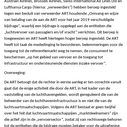
Austrian Airlines, Brussels Airlines, Swiss International Air Lines Ltd en
Lufthansa Cargo (hierna: „verweerders”) hebben beroep ingesteld
tegen een besluit van verweerder ART houdende „Omvang en wijze
van betaling van de aan de ART voor het jaar 2019 verschuldigde
bijdrage”, waarbij een bijdrage is opgelegd aan de entiteiten die
„luchtvervoer van passagiers en/of vracht” verrichten. Dit beroep is
toegewezen en ART heeft hiertegen hoger beroep ingesteld. De ART
heeft tot taak de mededinging te bevorderen, belemmeringen voor de
toegang tot de referentiemarkt weg te nemen, de consument te
beschermen „op het gebied van vervoer en de toegang tot
infrastructuur en ondersteunende diensten inzake vervoer”.
Overweging:
De ART betoogt dat de rechter in eerste aanleg er ten onrechte vanuit
gaat dat de enige activiteit die door de ART, in het kader van de
vaststelling van de luchthavengelden, wordt gereguleerd die van de
beheerder van de luchthaveninfrastructuur is en niet die van de
luchtvaartmaatschappijen. Volgens de ART bestaat er geen twijfel
over het feit dat luchtvaartmaatschappijen „marktdeelnemers” zijn
die actief zijn in de „vervoersector”, zodat zij van rechtswege behoren
tot de entiteiten die de bijdrage moeten betalen voor de uitoefening