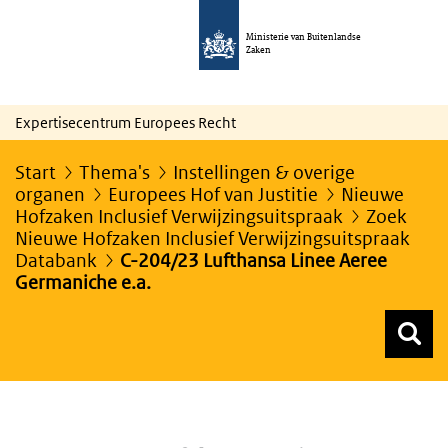
Ministerie van Buitenlandse
Zaken
Expertisecentrum Europees Recht
Start
Thema's
Instellingen & overige
organen
Europees Hof van Justitie
Nieuwe
Hofzaken Inclusief Verwijzingsuitspraak
Zoek
Nieuwe Hofzaken Inclusief Verwijzingsuitspraak
Databank
C-204/23 Lufthansa Linee Aeree
Germaniche e.a.
Z
Z
Top menu zoeken