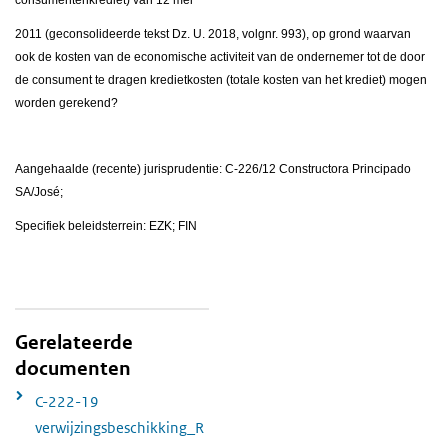
consumentenkrediet) van 12 mei
2011 (geconsolideerde tekst Dz. U. 2018, volgnr. 993), op grond waarvan
ook de kosten van de economische activiteit van de ondernemer tot de door
de consument te dragen kredietkosten (totale kosten van het krediet) mogen
worden gerekend?
Aangehaalde (recente) jurisprudentie: C-226/12 Constructora Principado
SA/José;
Specifiek beleidsterrein: EZK; FIN
Gerelateerde
documenten
C-222-19
verwijzingsbeschikking_R