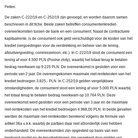
Feiten:
De zaken C-222/19 en C-252/19 zijn gevoegd, en worden daarom samen
beschreven in dit fiche. Beide zaken betreffen consumentenkrediet-
overeenkomsten tussen de bank en een consument. Naast de contractuele
kapitaalrente, is de consument ook geld verschuldigd voor de kosten van het
krediet (vergoedingen voor de verstrekking en beheer van de lening,
afsluitvergoeding, commissieloon, etc.). In C-222/19 sloot de consument een
lening af voor 4.500 PLN (Poolse zloty), waarbij het totaal terug te betalen
bedrag neerkwam op 9.225 PLN. De overeenkomst is gesloten voor een
periode van 2 jaar. De overeengekomen maximale niet-rentekosten van het
krediet bedroegen 3.825,- PLN. In C-252/19 gelden vergelijkbare
omstandigheden; de consument sloot een lening af voor 5.000 PLN waarbij
het totaal terug te betalen bedrag neerkwam op 10.764 PLN. Deze
overeenkomst werd gesloten voor een periode van 3 jaar en de maximale
niet-rentekosten van het krediet bedroegen 4.968,00 PLN. In beide gevallen
werden de maximale niet-rentekosten berekend volgens de formule van
artikel 36a u.k.k. waarbij de partijen daar niet afzonderlijk over hebben
onderhandeld. De overeenkomsten zijn opgesteld op basis van een
bestaand model en de terugbetalingen zijn verzekerd door middel van