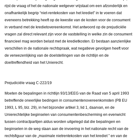
rijst de vraag of het de nationale wetgever vrijstaat om een afzonderlijk en
onafhankelijk begrip “niet-rentekosten van het krediet” in te voeren dat
eveneens betrekking heeft op de kwestie van de kosten voor de consument
in verband met de kredietovereenkomst. Het antwoord op de prejudiciële
vragen zal direct relevant zijn voor de vaststelling in welke zin de consument
financieel mag worden belast met de kredietkosten. Er bestaan aanzienlijke
verschillen in de nationale rechtspraak, wat negatieve gevolgen heeft voor
de verwezenlijking van de doelstellingen van de richtlijn en de
doeltreffendheid van het Unierecht.
Prejudiciële vraag C-222/19
Moeten de bepalingen in richtlijn 93/13/EEG van de Raad van 5 april 1993
betreffende oneerlijke bedingen in consumentenovereenkomsten (PB EU
1993, L 95, blz. 29), in het bijzonder artikel 3, lid 1, daarvan, en de
Unierechtelijke beginselen van consumentenbescherming en evenwicht
tussen contractpartijen aldus worden uitgelegd dat die bepalingen en
beginselen in de weg staan aan de invoering in het nationale recht van de
rechtsfiguur van de „maximale nietrentekosten van het krediet
ˮ
en van de