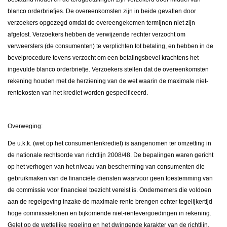
blanco orderbriefjes. De overeenkomsten zijn in beide gevallen door
verzoekers opgezegd omdat de overeengekomen termijnen niet zijn
afgelost. Verzoekers hebben de verwijzende rechter verzocht om
verweersters (de consumenten) te verplichten tot betaling, en hebben in de
bevelprocedure tevens verzocht om een betalingsbevel krachtens het
ingevulde blanco orderbriefje. Verzoekers stellen dat de overeenkomsten
rekening houden met de herziening van de wet waarin de maximale niet-
rentekosten van het krediet worden gespecificeerd.
Overweging:
De u.k.k. (wet op het consumentenkrediet) is aangenomen ter omzetting in
de nationale rechtsorde van richtlijn 2008/48. De bepalingen waren gericht
op het verhogen van het niveau van bescherming van consumenten die
gebruikmaken van de financiële diensten waarvoor geen toestemming van
de commissie voor financieel toezicht vereist is. Ondernemers die voldoen
aan de regelgeving inzake de maximale rente brengen echter tegelijkertijd
hoge commissielonen en bijkomende niet-rentevergoedingen in rekening.
Gelet op de wettelijke regeling en het dwingende karakter van de richtlijn,