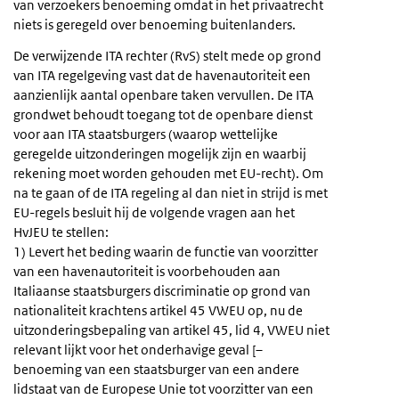
van verzoekers benoeming omdat in het privaatrecht
niets is geregeld over benoeming buitenlanders.
De verwijzende ITA rechter (RvS) stelt mede op grond
van ITA regelgeving vast dat de havenautoriteit een
aanzienlijk aantal openbare taken vervullen. De ITA
grondwet behoudt toegang tot de openbare dienst
voor aan ITA staatsburgers (waarop wettelijke
geregelde uitzonderingen mogelijk zijn en waarbij
rekening moet worden gehouden met EU-recht). Om
na te gaan of de ITA regeling al dan niet in strijd is met
EU-regels besluit hij de volgende vragen aan het
HvJEU te stellen:
1) Levert het beding waarin de functie van voorzitter
van een havenautoriteit is voorbehouden aan
Italiaanse staatsburgers discriminatie op grond van
nationaliteit krachtens artikel 45 VWEU op, nu de
uitzonderingsbepaling van artikel 45, lid 4, VWEU niet
relevant lijkt voor het onderhavige geval [–
benoeming van een staatsburger van een andere
lidstaat van de Europese Unie tot voorzitter van een