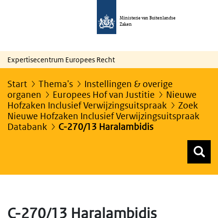
Ministerie van Buitenlandse
Zaken
Expertisecentrum Europees Recht
Start
Thema's
Instellingen & overige
organen
Europees Hof van Justitie
Nieuwe
Hofzaken Inclusief Verwijzingsuitspraak
Zoek
Nieuwe Hofzaken Inclusief Verwijzingsuitspraak
Databank
C-270/13 Haralambidis
Z
Z
Top menu zoeken
C-270/13 Haralambidis