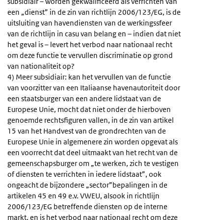
subsidiair – worden gekwalificeerd als verrichten van
een „dienst” in de zin van richtlijn 2006/123/EG, is de
uitsluiting van havendiensten van de werkingssfeer
van de richtlijn in casu van belang en – indien dat niet
het geval is – levert het verbod naar nationaal recht
om deze functie te vervullen discriminatie op grond
van nationaliteit op?
4) Meer subsidiair: kan het vervullen van de functie
van voorzitter van een Italiaanse havenautoriteit door
een staatsburger van een andere lidstaat van de
Europese Unie, mocht dat niet onder de hierboven
genoemde rechtsfiguren vallen, in de zin van artikel
15 van het Handvest van de grondrechten van de
Europese Unie in algemenere zin worden opgevat als
een voorrecht dat deel uitmaakt van het recht van de
gemeenschapsburger om „te werken, zich te vestigen
of diensten te verrichten in iedere lidstaat”, ook
ongeacht de bijzondere „sector”bepalingen in de
artikelen 45 en 49 e.v. VWEU, alsook in richtlijn
2006/123/EG betreffende diensten op de interne
markt, en is het verbod naar nationaal recht om deze