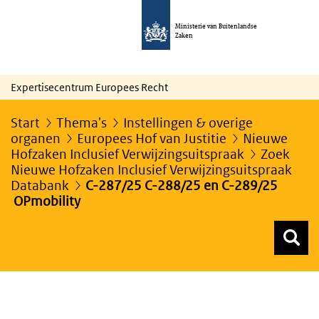
Ministerie van Buitenlandse
Zaken
Expertisecentrum Europees Recht
Start
Thema's
Instellingen & overige
organen
Europees Hof van Justitie
Nieuwe
Hofzaken Inclusief Verwijzingsuitspraak
Zoek
Nieuwe Hofzaken Inclusief Verwijzingsuitspraak
Databank
C-287/25 C-288/25 en C-289/25
OPmobility
Z
Z
Top menu zoeken