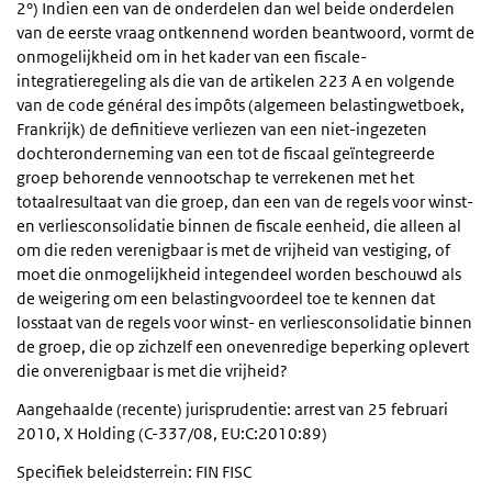
2°) Indien een van de onderdelen dan wel beide onderdelen
van de eerste vraag ontkennend worden beantwoord, vormt de
onmogelijkheid om in het kader van een fiscale-
integratieregeling als die van de artikelen 223 A en volgende
van de code général des impôts (algemeen belastingwetboek,
Frankrijk) de definitieve verliezen van een niet-ingezeten
dochteronderneming van een tot de fiscaal geïntegreerde
groep behorende vennootschap te verrekenen met het
totaalresultaat van die groep, dan een van de regels voor winst-
en verliesconsolidatie binnen de fiscale eenheid, die alleen al
om die reden verenigbaar is met de vrijheid van vestiging, of
moet die onmogelijkheid integendeel worden beschouwd als
de weigering om een belastingvoordeel toe te kennen dat
losstaat van de regels voor winst- en verliesconsolidatie binnen
de groep, die op zichzelf een onevenredige beperking oplevert
die onverenigbaar is met die vrijheid?
Aangehaalde (recente) jurisprudentie: arrest van 25 februari
2010, X Holding (C-337/08, EU:C:2010:89)
Specifiek beleidsterrein: FIN FISC