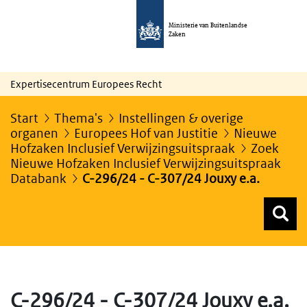
Ministerie van Buitenlandse
Zaken
Expertisecentrum Europees Recht
Start
Thema's
Instellingen & overige
organen
Europees Hof van Justitie
Nieuwe
Hofzaken Inclusief Verwijzingsuitspraak
Zoek
Nieuwe Hofzaken Inclusief Verwijzingsuitspraak
Databank
C-296/24 - C-307/24 Jouxy e.a.
Z
Z
Top menu zoeken
C-296/24 - C-307/24 Jouxy e.a.