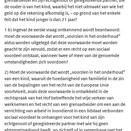
grensarbeider en zijn echtgenoot of geregistreerde partner, die
de ouder is van het kind, waarbij het niet uitmaakt van wie het
geld op die rekening afkomstig is, – op grond van het enkele
feit dat het kind jonger is dan 21 jaar?
1 b) Ingeval de eerste vraag ontkennend wordt beantwoord:
moet de voorwaarde dat wordt „voorzien in het onderhoud”
aldus worden uitgelegd dat deze voorwaarde moet worden
geacht te zijn vervuld, zodat er een recht op een sociaal
voordeel ontstaat, wanneer twee of meer van de genoemde
omstandigheden zich voordoen?
2) Moet de voorwaarde dat wordt „voorzien in het onderhoud”
van een kind, waaruit de hoedanigheid van familielid in de zin
van de bepalingen van het recht van de Europese Unie
voortvloeit, zoals deze voorwaarde is ontwikkeld in de
rechtspraak van het Hof betreffende het vrije verkeer van
werknemers en het recht van een grensarbeider om een aan de
verrichting van arbeid in loondienst in een lidstaat verbonden
sociaal voordeel te ontvangen voor het kind van zijn
echtgenoot of geregistreerde partner met wie hij geen
afstammingsband heeft, op zichzelf of in samenhang met het