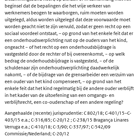
beginsel dat de bepalingen die het vrije verkeer van
werknemers beogen te waarborgen, ruim moeten worden
uitgelegd, aldus worden uitgelegd dat deze voorwaarde moet
worden geacht niet te zijn vervuld, zodat er geen recht op een
sociaal voordeel ontstaat, – op grond van het enkele feit dat er
een onderhoudsverplichting rust op de ouders van het kind,
ongeacht − of het recht op een onderhoudsbijdrage is
vastgesteld door de rechter of bij overeenkomst, − op welk
bedrag de onderhoudsbijdrage is vastgesteld, − of de
schuldenaar zijn onderhoudsverplichting daadwerkelijk
nakomt, − of de bijdrage van de grensarbeider een verzuim van
een ouder van het kind compenseert, – op grond van het
enkele feit dat het kind regelmatig bij de andere ouder verblijft
in het kader van de uitoefening van een omgangs- en
verblijfsrecht, een co-ouderschap of een andere regeling?
Aangehaalde (recente) jurisprudentie: C 802/18; C-401/15–C-
403/15 e.a.; C-316/85; C-20/12 ; C-238/15 Bragança Linares
Verruga e.a.; C-410/18; C-3/90; C-337/97; C-542/09
Commissie/Nederland; C-20/12