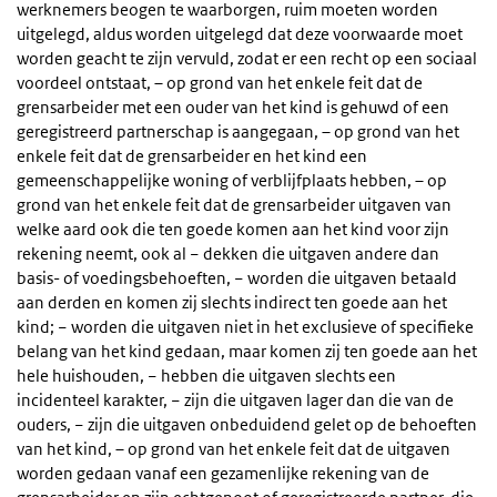
werknemers beogen te waarborgen, ruim moeten worden
uitgelegd, aldus worden uitgelegd dat deze voorwaarde moet
worden geacht te zijn vervuld, zodat er een recht op een sociaal
voordeel ontstaat, – op grond van het enkele feit dat de
grensarbeider met een ouder van het kind is gehuwd of een
geregistreerd partnerschap is aangegaan, – op grond van het
enkele feit dat de grensarbeider en het kind een
gemeenschappelijke woning of verblijfplaats hebben, – op
grond van het enkele feit dat de grensarbeider uitgaven van
welke aard ook die ten goede komen aan het kind voor zijn
rekening neemt, ook al − dekken die uitgaven andere dan
basis- of voedingsbehoeften, − worden die uitgaven betaald
aan derden en komen zij slechts indirect ten goede aan het
kind; − worden die uitgaven niet in het exclusieve of specifieke
belang van het kind gedaan, maar komen zij ten goede aan het
hele huishouden, − hebben die uitgaven slechts een
incidenteel karakter, − zijn die uitgaven lager dan die van de
ouders, − zijn die uitgaven onbeduidend gelet op de behoeften
van het kind, – op grond van het enkele feit dat de uitgaven
worden gedaan vanaf een gezamenlijke rekening van de