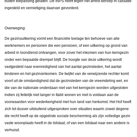
buiten toepassing gelaten. De INPS heeft tegen het arrest beroep in cassatie
ingesteld en vernietiging daarvan gevorderd.
Overweging:
De gezinsuitkering vormt een financiële toelage ten behoeve van alle
werknemers en personen die een pensioen, of een uitkering op grond van
arbeid in loondienst ontvangen, voor zover het inkomen van hun kerngezin
onder een bepaalde drempel blijft. De hoogte van deze uitkering wordt
vastgesteld naar evenredigheid van het aantal gezinsleden, het aantal
kinderen en het gezinsinkomen. De twijfel van de verwijzende rechter komt
voort uit de omstandigheid dat de gezinsleden van de vreemdeling wel, en
die van de nationale onderdaan niet van het kerngezin worden uitgesloten
indien zij feitelijk niet langer in Italië wonen en niet is voldaan aan de
voorwaarden voor wederkerigheid met hun land van herkomst. Het Hof heeft
zich tot dusver uitsluitend uitgesproken over situaties waarin zowel degene
die recht heeft op de opgeëiste sociale bescherming als zijn volledige gezin
vaste woonplaats heeft in de lidstaat, of van een lidstaat naar een andere is
verhuisd.