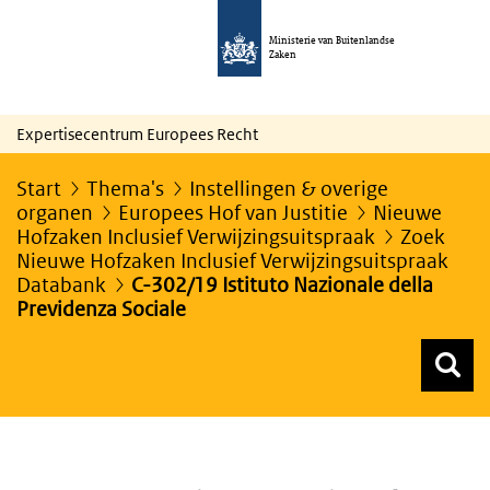
Ministerie van Buitenlandse
Zaken
Expertisecentrum Europees Recht
Start
Thema's
Instellingen & overige
organen
Europees Hof van Justitie
Nieuwe
Hofzaken Inclusief Verwijzingsuitspraak
Zoek
Nieuwe Hofzaken Inclusief Verwijzingsuitspraak
Databank
C-302/19 Istituto Nazionale della
Previdenza Sociale
Z
Z
Top menu zoeken