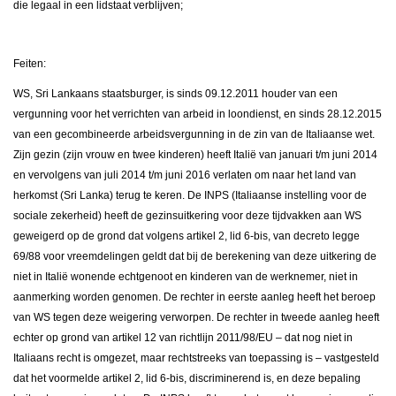
die legaal in een lidstaat verblijven;
Feiten:
WS, Sri Lankaans staatsburger, is sinds 09.12.2011 houder van een
vergunning voor het verrichten van arbeid in loondienst, en sinds 28.12.2015
van een gecombineerde arbeidsvergunning in de zin van de Italiaanse wet.
Zijn gezin (zijn vrouw en twee kinderen) heeft Italië van januari t/m juni 2014
en vervolgens van juli 2014 t/m juni 2016 verlaten om naar het land van
herkomst (Sri Lanka) terug te keren. De INPS (Italiaanse instelling voor de
sociale zekerheid) heeft de gezinsuitkering voor deze tijdvakken aan WS
geweigerd op de grond dat volgens artikel 2, lid 6-bis, van decreto legge
69/88 voor vreemdelingen geldt dat bij de berekening van deze uitkering de
niet in Italië wonende echtgenoot en kinderen van de werknemer, niet in
aanmerking worden genomen. De rechter in eerste aanleg heeft het beroep
van WS tegen deze weigering verworpen. De rechter in tweede aanleg heeft
echter op grond van artikel 12 van richtlijn 2011/98/EU – dat nog niet in
Italiaans recht is omgezet, maar rechtstreeks van toepassing is – vastgesteld
dat het voormelde artikel 2, lid 6-bis, discriminerend is, en deze bepaling