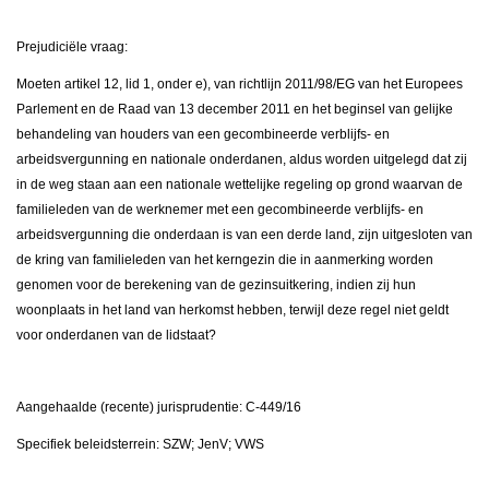
Prejudiciële vraag:
Moeten artikel 12, lid 1, onder e), van richtlijn 2011/98/EG van het Europees
Parlement en de Raad van 13 december 2011 en het beginsel van gelijke
behandeling van houders van een gecombineerde verblijfs- en
arbeidsvergunning en nationale onderdanen, aldus worden uitgelegd dat zij
in de weg staan aan een nationale wettelijke regeling op grond waarvan de
familieleden van de werknemer met een gecombineerde verblijfs- en
arbeidsvergunning die onderdaan is van een derde land, zijn uitgesloten van
de kring van familieleden van het kerngezin die in aanmerking worden
genomen voor de berekening van de gezinsuitkering, indien zij hun
woonplaats in het land van herkomst hebben, terwijl deze regel niet geldt
voor onderdanen van de lidstaat?
Aangehaalde (recente) jurisprudentie: C-449/16
Specifiek beleidsterrein: SZW; JenV; VWS