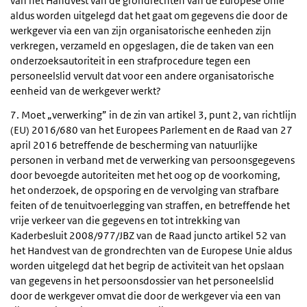
van het Handvest van de grondrechten van de Europese Unie
aldus worden uitgelegd dat het gaat om gegevens die door de
werkgever via een van zijn organisatorische eenheden zijn
verkregen, verzameld en opgeslagen, die de taken van een
onderzoeksautoriteit in een strafprocedure tegen een
personeelslid vervult dat voor een andere organisatorische
eenheid van de werkgever werkt?
7. Moet „verwerking” in de zin van artikel 3, punt 2, van richtlijn
(EU) 2016/680 van het Europees Parlement en de Raad van 27
april 2016 betreffende de bescherming van natuurlijke
personen in verband met de verwerking van persoonsgegevens
door bevoegde autoriteiten met het oog op de voorkoming,
het onderzoek, de opsporing en de vervolging van strafbare
feiten of de tenuitvoerlegging van straffen, en betreffende het
vrije verkeer van die gegevens en tot intrekking van
Kaderbesluit 2008/977/JBZ van de Raad juncto artikel 52 van
het Handvest van de grondrechten van de Europese Unie aldus
worden uitgelegd dat het begrip de activiteit van het opslaan
van gegevens in het persoonsdossier van het personeelslid
door de werkgever omvat die door de werkgever via een van