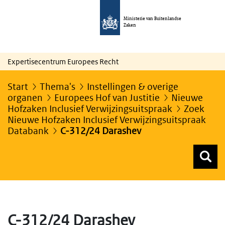
Ministerie van Buitenlandse
Zaken
Expertisecentrum Europees Recht
Start
Thema's
Instellingen & overige
organen
Europees Hof van Justitie
Nieuwe
Hofzaken Inclusief Verwijzingsuitspraak
Zoek
Nieuwe Hofzaken Inclusief Verwijzingsuitspraak
Databank
C-312/24 Darashev
Z
Z
Top menu zoeken
C-312/24 Darashev