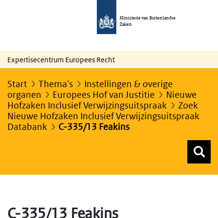
Ministerie van Buitenlandse
Zaken
Expertisecentrum Europees Recht
Start
Thema's
Instellingen & overige
organen
Europees Hof van Justitie
Nieuwe
Hofzaken Inclusief Verwijzingsuitspraak
Zoek
Nieuwe Hofzaken Inclusief Verwijzingsuitspraak
Databank
C-335/13 Feakins
Z
Z
Top menu zoeken
C-335/13 Feakins