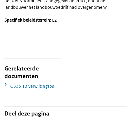
het GBCS-formulier is aangegeven in 2007, nadat de
landbouwer het landbouwbedrijf had overgenomen?
Specifiek beleidsterrein:
EZ
Gerelateerde
documenten
C 335 13 verwijzingsbs
Deel deze pagina