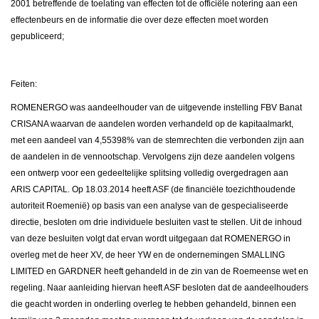
2001 betreffende de toelating van effecten tot de officiële notering aan een
effectenbeurs en de informatie die over deze effecten moet worden
gepubliceerd;
Feiten:
ROMENERGO was aandeelhouder van de uitgevende instelling FBV Banat
CRISANA waarvan de aandelen worden verhandeld op de kapitaalmarkt,
met een aandeel van 4,55398% van de stemrechten die verbonden zijn aan
de aandelen in de vennootschap. Vervolgens zijn deze aandelen volgens
een ontwerp voor een gedeeltelijke splitsing volledig overgedragen aan
ARIS CAPITAL. Op 18.03.2014 heeft ASF (de financiële toezichthoudende
autoriteit Roemenië) op basis van een analyse van de gespecialiseerde
directie, besloten om drie individuele besluiten vast te stellen. Uit de inhoud
van deze besluiten volgt dat ervan wordt uitgegaan dat ROMENERGO in
overleg met de heer XV, de heer YW en de ondernemingen SMALLING
LIMITED en GARDNER heeft gehandeld in de zin van de Roemeense wet en
regeling. Naar aanleiding hiervan heeft ASF besloten dat de aandeelhouders
die geacht worden in onderling overleg te hebben gehandeld, binnen een