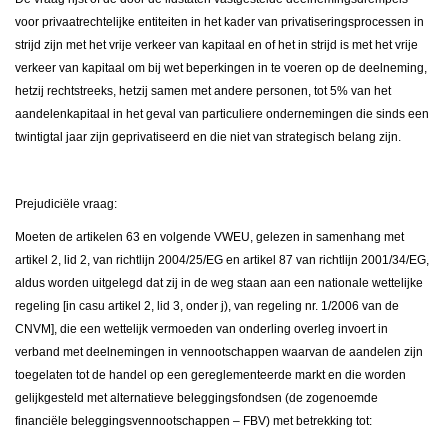
voor privaatrechtelijke entiteiten in het kader van privatiseringsprocessen in
strijd zijn met het vrije verkeer van kapitaal en of het in strijd is met het vrije
verkeer van kapitaal om bij wet beperkingen in te voeren op de deelneming,
hetzij rechtstreeks, hetzij samen met andere personen, tot 5% van het
aandelenkapitaal in het geval van particuliere ondernemingen die sinds een
twintigtal jaar zijn geprivatiseerd en die niet van strategisch belang zijn.
Prejudiciële vraag:
Moeten de artikelen 63 en volgende VWEU, gelezen in samenhang met
artikel 2, lid 2, van richtlijn 2004/25/EG en artikel 87 van richtlijn 2001/34/EG,
aldus worden uitgelegd dat zij in de weg staan aan een nationale wettelijke
regeling [in casu artikel 2, lid 3, onder j), van regeling nr. 1/2006 van de
CNVM], die een wettelijk vermoeden van onderling overleg invoert in
verband met deelnemingen in vennootschappen waarvan de aandelen zijn
toegelaten tot de handel op een gereglementeerde markt en die worden
gelijkgesteld met alternatieve beleggingsfondsen (de zogenoemde
financiële beleggingsvennootschappen – FBV) met betrekking tot: