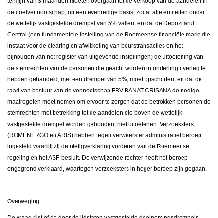
termijn van 3 maanden moeten overgaan tot de verkoop van de aandelen in
de doelvennootschap, op een evenredige basis, zodat alle entiteiten onder
de wettelijk vastgestelde drempel van 5% vallen; en dat de Depozitarul
Central (een fundamentele instelling van de Roemeense financiële markt die
instaat voor de clearing en afwikkeling van beurstransacties en het
bijhouden van het register van uitgevende instellingen) de uitoefening van
de stemrechten van de personen die geacht worden in onderling overleg te
hebben gehandeld, met een drempel van 5%, moet opschorten, en dat de
raad van bestuur van de vennootschap FBV BANAT CRISANA de nodige
maatregelen moet nemen om ervoor te zorgen dat de betrokken personen de
stemrechten met betrekking tot de aandelen die boven de wettelijk
vastgestelde drempel worden gehouden, niet uitoefenen. Verzoeksters
(ROMENERGO en ARIS) hebben tegen verweerster administratief beroep
ingesteld waarbij zij de nietigverklaring vorderen van de Roemeense
regeling en het ASF-besluit. De verwijzende rechter heeft het beroep
ongegrond verklaard, waartegen verzoeksters in hoger beroep zijn gegaan.
Overweging:
De vraag rijst of de door de lidstaten vastgestelde deelnemingsdrempels