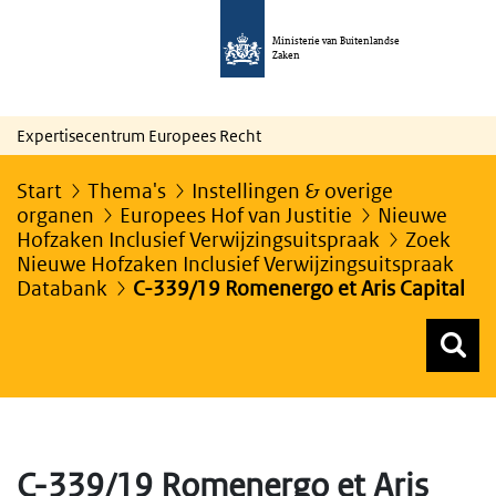
Ministerie van Buitenlandse
Zaken
Expertisecentrum Europees Recht
Start
Thema's
Instellingen & overige
organen
Europees Hof van Justitie
Nieuwe
Hofzaken Inclusief Verwijzingsuitspraak
Zoek
Nieuwe Hofzaken Inclusief Verwijzingsuitspraak
Databank
C-339/19 Romenergo et Aris Capital
Z
Z
Top menu zoeken
C-339/19 Romenergo et Aris