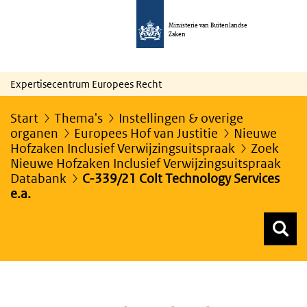
Ministerie van Buitenlandse
Zaken
Expertisecentrum Europees Recht
Start
Thema's
Instellingen & overige
organen
Europees Hof van Justitie
Nieuwe
Hofzaken Inclusief Verwijzingsuitspraak
Zoek
Nieuwe Hofzaken Inclusief Verwijzingsuitspraak
Databank
C-339/21 Colt Technology Services
e.a.
Z
Z
Top menu zoeken