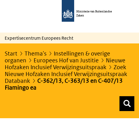
Ministerie van Buitenlandse
Zaken
Expertisecentrum Europees Recht
Start
Thema's
Instellingen & overige
organen
Europees Hof van Justitie
Nieuwe
Hofzaken Inclusief Verwijzingsuitspraak
Zoek
Nieuwe Hofzaken Inclusief Verwijzingsuitspraak
Databank
C-362/13, C-363/13 en C-407/13
Fiamingo ea
Z
Z
Top menu zoeken