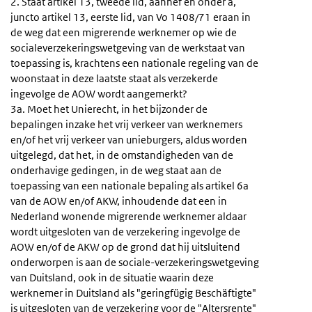
2. Staat artikel 13, tweede lid, aanhef en onder a,
juncto artikel 13, eerste lid, van Vo 1408/71 eraan in
de weg dat een migrerende werknemer op wie de
socialeverzekeringswetgeving van de werkstaat van
toepassing is, krachtens een nationale regeling van de
woonstaat in deze laatste staat als verzekerde
ingevolge de AOW wordt aangemerkt?
3a. Moet het Unierecht, in het bijzonder de
bepalingen inzake het vrij verkeer van werknemers
en/of het vrij verkeer van unieburgers, aldus worden
uitgelegd, dat het, in de omstandigheden van de
onderhavige gedingen, in de weg staat aan de
toepassing van een nationale bepaling als artikel 6a
van de AOW en/of AKW, inhoudende dat een in
Nederland wonende migrerende werknemer aldaar
wordt uitgesloten van de verzekering ingevolge de
AOW en/of de AKW op de grond dat hij uitsluitend
onderworpen is aan de sociale-verzekeringswetgeving
van Duitsland, ook in de situatie waarin deze
werknemer in Duitsland als "geringfügig Beschäftigte"
is uitgesloten van de verzekering voor de "Altersrente"