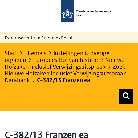
Ministerie van Buitenlandse
Zaken
Expertisecentrum Europees Recht
Start
Thema's
Instellingen & overige
organen
Europees Hof van Justitie
Nieuwe
Hofzaken Inclusief Verwijzingsuitspraak
Zoek
Nieuwe Hofzaken Inclusief Verwijzingsuitspraak
Databank
C-382/13 Franzen ea
Z
Z
Top menu zoeken
C-382/13 Franzen ea