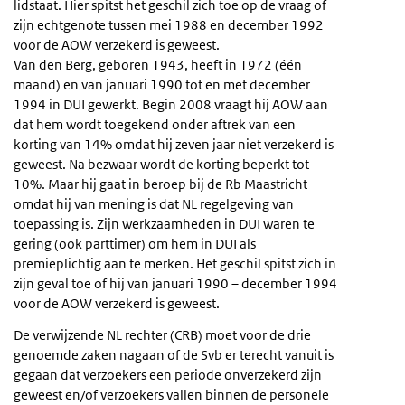
lidstaat. Hier spitst het geschil zich toe op de vraag of
zijn echtgenote tussen mei 1988 en december 1992
voor de AOW verzekerd is geweest.
Van den Berg, geboren 1943, heeft in 1972 (één
maand) en van januari 1990 tot en met december
1994 in DUI gewerkt. Begin 2008 vraagt hij AOW aan
dat hem wordt toegekend onder aftrek van een
korting van 14% omdat hij zeven jaar niet verzekerd is
geweest. Na bezwaar wordt de korting beperkt tot
10%. Maar hij gaat in beroep bij de Rb Maastricht
omdat hij van mening is dat NL regelgeving van
toepassing is. Zijn werkzaamheden in DUI waren te
gering (ook parttimer) om hem in DUI als
premieplichtig aan te merken. Het geschil spitst zich in
zijn geval toe of hij van januari 1990 – december 1994
voor de AOW verzekerd is geweest.
De verwijzende NL rechter (CRB) moet voor de drie
genoemde zaken nagaan of de Svb er terecht vanuit is
gegaan dat verzoekers een periode onverzekerd zijn
geweest en/of verzoekers vallen binnen de personele