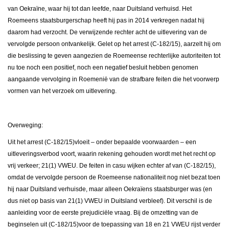
van Oekraïne, waar hij tot dan leefde, naar Duitsland verhuisd. Het
Roemeens staatsburgerschap heeft hij pas in 2014 verkregen nadat hij
daarom had verzocht. De verwijzende rechter acht de uitlevering van de
vervolgde persoon ontvankelijk. Gelet op het arrest (C-182/15), aarzelt hij om
die beslissing te geven aangezien de Roemeense rechterlijke autoriteiten tot
nu toe noch een positief, noch een negatief besluit hebben genomen
aangaande vervolging in Roemenië van de strafbare feiten die het voorwerp
vormen van het verzoek om uitlevering.
Overweging:
Uit het arrest (C-182/15)vloeit – onder bepaalde voorwaarden – een
uitleveringsverbod voort, waarin rekening gehouden wordt met het recht op
vrij verkeer; 21(1) VWEU. De feiten in casu wijken echter af van (C-182/15),
omdat de vervolgde persoon de Roemeense nationaliteit nog niet bezat toen
hij naar Duitsland verhuisde, maar alleen Oekraïens staatsburger was (en
dus niet op basis van 21(1) VWEU in Duitsland verbleef). Dit verschil is de
aanleiding voor de eerste prejudiciële vraag. Bij de omzetting van de
beginselen uit (C-182/15)voor de toepassing van 18 en 21 VWEU rijst verder