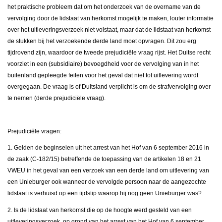
het praktische probleem dat om het onderzoek van de overname van de
vervolging door de lidstaat van herkomst mogelijk te maken, louter informatie
over het uitleveringsverzoek niet volstaat, maar dat de lidstaat van herkomst
de stukken bij het verzoekende derde land moet opvragen. Dit zou erg
tijdrovend zijn, waardoor de tweede prejudiciële vraag rijst. Het Duitse recht
voorziet in een (subsidiaire) bevoegdheid voor de vervolging van in het
buitenland gepleegde feiten voor het geval dat niet tot uitlevering wordt
overgegaan. De vraag is of Duitsland verplicht is om de strafvervolging over
te nemen (derde prejudiciële vraag).
Prejudiciële vragen:
1. Gelden de beginselen uit het arrest van het Hof van 6 september 2016 in
de zaak (C-182/15) betreffende de toepassing van de artikelen 18 en 21
VWEU in het geval van een verzoek van een derde land om uitlevering van
een Unieburger ook wanneer de vervolgde persoon naar de aangezochte
lidstaat is verhuisd op een tijdstip waarop hij nog geen Unieburger was?
2. Is de lidstaat van herkomst die op de hoogte werd gesteld van een
uitleveringsverzoek, op grond van het arrest van het Hof van 6 september