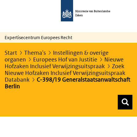
Ministerie van Buitenlandse
Zaken
Expertisecentrum Europees Recht
Start
Thema's
Instellingen & overige
organen
Europees Hof van Justitie
Nieuwe
Hofzaken Inclusief Verwijzingsuitspraak
Zoek
Nieuwe Hofzaken Inclusief Verwijzingsuitspraak
Databank
C-398/19 Generalstaatsanwaltschaft
Berlin
Z
Z
Top menu zoeken