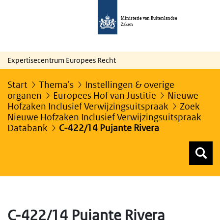
Ministerie van Buitenlandse
Zaken
Expertisecentrum Europees Recht
Start
Thema's
Instellingen & overige
organen
Europees Hof van Justitie
Nieuwe
Hofzaken Inclusief Verwijzingsuitspraak
Zoek
Nieuwe Hofzaken Inclusief Verwijzingsuitspraak
Databank
C-422/14 Pujante Rivera
Z
Z
Top menu zoeken
C-422/14 Pujante Rivera