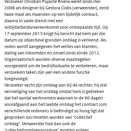
Verzoeker Christian Pujante Rivera werkt sinds mei
2008 als designer bij Gestora Clubs (verweerster), eerst
twee maal zes maanden op een tijdelijk contract,
daarna in vaste dienst met een
voltijdarbeidsovereenkomst voor onbepaalde tijd. Op
17 september 2013 krijgt hij bericht dat hem per die
datum op objectieve gronden ontslag is verleend. Als
reden wordt aangegeven het verlies van klanten,
daling van inkomsten en omzet sinds einde 2012.
Organisatorisch worden diverse maatregelen
voorgesteld om de bedrijfssituatie te verbeteren, maar
verzoekers taken zijn aan een andere functie
toegevoegd.
Verzoeker vecht zijn ontslag aan bij de rechter; hij eist
vernietiging van het ontslag omdat hem is gebleken
dat het aantal werknemers waarvan in de 90 dagen
voorafgaand aan het laatste ontslag het contract (om
verschillende redenen) is beëindigd zo hoog ligt dat
gesproken zou moeten worden van ‘collectief
ontslag’. Verweerster had dan ook de
‘collectiefontslagprocedure’ moeten volgen.