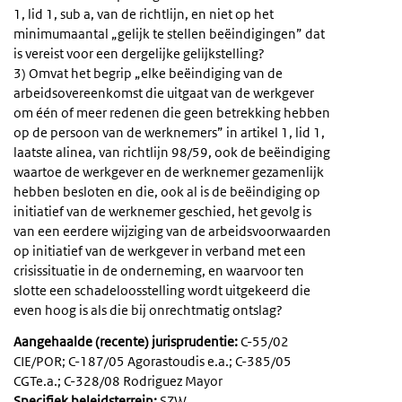
1, lid 1, sub a, van de richtlijn, en niet op het
minimumaantal „gelijk te stellen beëindigingen” dat
is vereist voor een dergelijke gelijkstelling?
3) Omvat het begrip „elke beëindiging van de
arbeidsovereenkomst die uitgaat van de werkgever
om één of meer redenen die geen betrekking hebben
op de persoon van de werknemers” in artikel 1, lid 1,
laatste alinea, van richtlijn 98/59, ook de beëindiging
waartoe de werkgever en de werknemer gezamenlijk
hebben besloten en die, ook al is de beëindiging op
initiatief van de werknemer geschied, het gevolg is
van een eerdere wijziging van de arbeidsvoorwaarden
op initiatief van de werkgever in verband met een
crisissituatie in de onderneming, en waarvoor ten
slotte een schadeloosstelling wordt uitgekeerd die
even hoog is als die bij onrechtmatig ontslag?
Aangehaalde (recente) jurisprudentie:
C-55/02
CIE/POR; C-187/05 Agorastoudis e.a.; C-385/05
CGTe.a.; C-328/08 Rodriguez Mayor
Specifiek beleidsterrein:
SZW