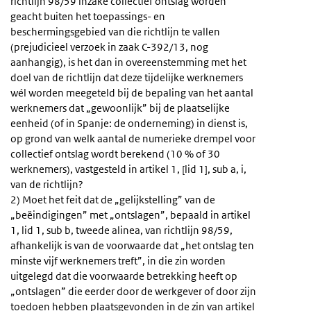
richtlijn 98/59 inzake collectief ontslag worden
geacht buiten het toepassings- en
beschermingsgebied van die richtlijn te vallen
(prejudicieel verzoek in zaak C-392/13, nog
aanhangig), is het dan in overeenstemming met het
doel van de richtlijn dat deze tijdelijke werknemers
wél worden meegeteld bij de bepaling van het aantal
werknemers dat „gewoonlijk” bij de plaatselijke
eenheid (of in Spanje: de onderneming) in dienst is,
op grond van welk aantal de numerieke drempel voor
collectief ontslag wordt berekend (10 % of 30
werknemers), vastgesteld in artikel 1, [lid 1], sub a, i,
van de richtlijn?
2) Moet het feit dat de „gelijkstelling” van de
„beëindigingen” met „ontslagen”, bepaald in artikel
1, lid 1, sub b, tweede alinea, van richtlijn 98/59,
afhankelijk is van de voorwaarde dat „het ontslag ten
minste vijf werknemers treft”, in die zin worden
uitgelegd dat die voorwaarde betrekking heeft op
„ontslagen” die eerder door de werkgever of door zijn
toedoen hebben plaatsgevonden in de zin van artikel