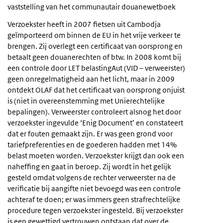
vaststelling van het communautair douanewetboek
Verzoekster heeft in 2007 fietsen uit Cambodja
geïmporteerd om binnen de EU in het vrije verkeer te
brengen. Zij overlegt een certificaat van oorsprong en
betaalt geen douanerechten of btw. In 2008 komt bij
een controle door LET belastingAut (VID – verweerster)
geen onregelmatigheid aan het licht, maar in 2009
ontdekt OLAF dat het certificaat van oorsprong onjuist
is (niet in overeenstemming met Unierechtelijke
bepalingen). Verweerster controleert alsnog het door
verzoekster ingevulde ‘Enig Document’ en constateert
dat er fouten gemaakt zijn. Er was geen grond voor
tariefpreferenties en de goederen hadden met 14%
belast moeten worden. Verzoekster krijgt dan ook een
naheffing en gaat in beroep. Zij wordt in het gelijk
gesteld omdat volgens de rechter verweerster na de
verificatie bij aangifte niet bevoegd was een controle
achteraf te doen; er was immers geen strafrechtelijke
procedure tegen verzoekster ingesteld. Bij verzoekster
is een gewettigd vertrouwen ontstaan dat over de