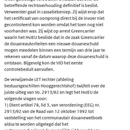
betreffende rechtsverhouding definitief is beslist.
Verweerster gaat in cassatieberoep. Zij wijst erop dat
het certificaat van oorsprong direct bij de invoer niet
gecontroleerd kon worden omdat het toen nog niet
voorhanden was. Zij wijst op arrest Greencarrier
waarin het HvJEU besliste dat in de zaak Greencarrier
de douaneautoriteiten een nieuwe douaneschuld
mogen meedelen binnen een termijn van drie jaar te
rekenen vanaf de datum waarop deze douaneschuld is
ontstaan. Bijgevolg kon de VID het eerste
controlebesluit aanvullen.
De verwijzende LET rechter (afdeling
bestuursgeschillen Hooggerechtshof) twijfelt over de
juiste uitleg van Vo. 2913/92 en legt het HvJEU de
volgende vragen voor:
1) Dient artikel 78, lid 3, van verordening (EEG) nr.
2913/92 van de Raad van 12 oktober 1992 tot
vaststelling van het communautair douanewetboek
aldus te worden uitgelegd dat het