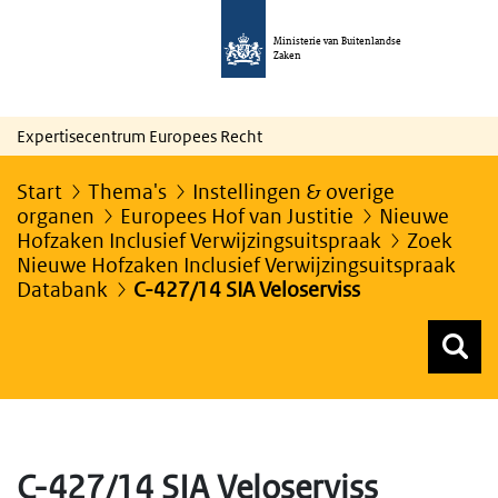
Ministerie van Buitenlandse
Zaken
Expertisecentrum Europees Recht
Start
Thema's
Instellingen & overige
organen
Europees Hof van Justitie
Nieuwe
Hofzaken Inclusief Verwijzingsuitspraak
Zoek
Nieuwe Hofzaken Inclusief Verwijzingsuitspraak
Databank
C-427/14 SIA Veloserviss
Z
Z
Top menu zoeken
C-427/14 SIA Veloserviss