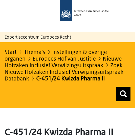
Ministerie van Buitenlandse
Zaken
Expertisecentrum Europees Recht
Start
Thema's
Instellingen & overige
organen
Europees Hof van Justitie
Nieuwe
Hofzaken Inclusief Verwijzingsuitspraak
Zoek
Nieuwe Hofzaken Inclusief Verwijzingsuitspraak
Databank
C-451/24 Kwizda Pharma II
Z
Z
Top menu zoeken
C-451/24 Kwizda Pharma II