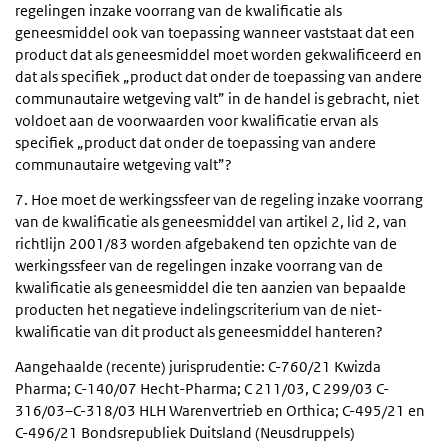
regelingen inzake voorrang van de kwalificatie als
geneesmiddel ook van toepassing wanneer vaststaat dat een
product dat als geneesmiddel moet worden gekwalificeerd en
dat als specifiek „product dat onder de toepassing van andere
communautaire wetgeving valt” in de handel is gebracht, niet
voldoet aan de voorwaarden voor kwalificatie ervan als
specifiek „product dat onder de toepassing van andere
communautaire wetgeving valt”?
7. Hoe moet de werkingssfeer van de regeling inzake voorrang
van de kwalificatie als geneesmiddel van artikel 2, lid 2, van
richtlijn 2001/83 worden afgebakend ten opzichte van de
werkingssfeer van de regelingen inzake voorrang van de
kwalificatie als geneesmiddel die ten aanzien van bepaalde
producten het negatieve indelingscriterium van de niet-
kwalificatie van dit product als geneesmiddel hanteren?
Aangehaalde (recente) jurisprudentie: C-760/21 Kwizda
Pharma; C-140/07 Hecht-Pharma; C 211/03, C 299/03 C-
316/03–C-318/03 HLH Warenvertrieb en Orthica; C-495/21 en
C-496/21 Bondsrepubliek Duitsland (Neusdruppels)