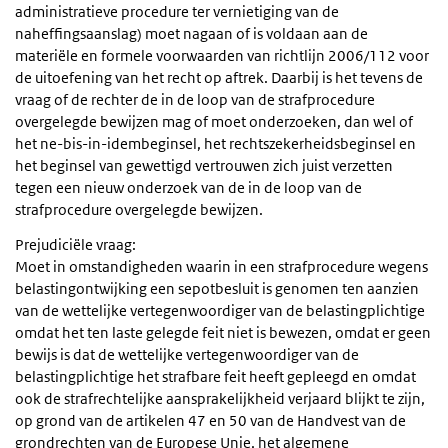
administratieve procedure ter vernietiging van de
naheffingsaanslag) moet nagaan of is voldaan aan de
materiële en formele voorwaarden van richtlijn 2006/112 voor
de uitoefening van het recht op aftrek. Daarbij is het tevens de
vraag of de rechter de in de loop van de strafprocedure
overgelegde bewijzen mag of moet onderzoeken, dan wel of
het ne-bis-in-idembeginsel, het rechtszekerheidsbeginsel en
het beginsel van gewettigd vertrouwen zich juist verzetten
tegen een nieuw onderzoek van de in de loop van de
strafprocedure overgelegde bewijzen.
Prejudiciële vraag:
Moet in omstandigheden waarin in een strafprocedure wegens
belastingontwijking een sepotbesluit is genomen ten aanzien
van de wettelijke vertegenwoordiger van de belastingplichtige
omdat het ten laste gelegde feit niet is bewezen, omdat er geen
bewijs is dat de wettelijke vertegenwoordiger van de
belastingplichtige het strafbare feit heeft gepleegd en omdat
ook de strafrechtelijke aansprakelijkheid verjaard blijkt te zijn,
op grond van de artikelen 47 en 50 van de Handvest van de
grondrechten van de Europese Unie, het algemene