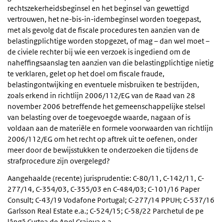
rechtszekerheidsbeginsel en het beginsel van gewettigd
vertrouwen, het ne-bis-in-idembeginsel worden toegepast,
met als gevolg dat de fiscale procedures ten aanzien van de
belastingplichtige worden stopgezet, of mag – dan wel moet –
de civiele rechter bij wie een verzoek is ingediend om de
naheffingsaanslag ten aanzien van die belastingplichtige nietig
te verklaren, gelet op het doel om fiscale fraude,
belastingontwijking en eventuele misbruiken te bestrijden,
zoals erkend in richtlijn 2006/112/EG van de Raad van 28
november 2006 betreffende het gemeenschappelijke stelsel
van belasting over de toegevoegde waarde, nagaan of is
voldaan aan de materiële en formele voorwaarden van richtlijn
2006/112/EG om het recht op aftrek uit te oefenen, onder
meer door de bewijsstukken te onderzoeken die tijdens de
strafprocedure zijn overgelegd?
Aangehaalde (recente) jurisprudentie: C-80/11, C-142/11, C-
277/14, C-354/03, C-355/03 en C-484/03; C-101/16 Paper
Consult; C-43/19 Vodafone Portugal; C-277/14 PPUH; C-537/16
Garlsson Real Estate e.a.; C-524/15; C-58/22 Parchetul de pe
lângă Curtea de Apel Craiova e.a.