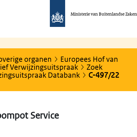
Ministerie van Buitenlandse Zake
 overige organen
Europees Hof van
ef Verwijzingsuitspraak
Zoek
jzingsuitspraak Databank
C-497/22
oompot Service