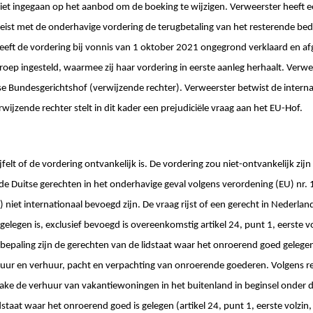
iet ingegaan op het aanbod om de boeking te wijzigen. Verweerster heeft e
 eist met de onderhavige vordering de terugbetaling van het resterende be
 heeft de vordering bij vonnis van 1 oktober 2021 ongegrond verklaard en a
roep ingesteld, waarmee zij haar vordering in eerste aanleg herhaalt. Verwe
itse Bundesgerichtshof (verwijzende rechter). Verweerster betwist de inter
wijzende rechter stelt in dit kader een prejudiciële vraag aan het EU-Hof.
felt of de vordering ontvankelijk is. De vordering zou niet-ontvankelijk zi
e Duitse gerechten in het onderhavige geval volgens verordening (EU) nr.
) niet internationaal bevoegd zijn. De vraag rijst of een gerecht in Nederland
egen is, exclusief bevoegd is overeenkomstig artikel 24, punt 1, eerste vol
bepaling zijn de gerechten van de lidstaat waar het onroerend goed gelegen 
 huur en verhuur, pacht en verpachting van onroerende goederen. Volgens 
ake de verhuur van vakantiewoningen in het buitenland in beginsel onder 
staat waar het onroerend goed is gelegen (artikel 24, punt 1, eerste volzin, 