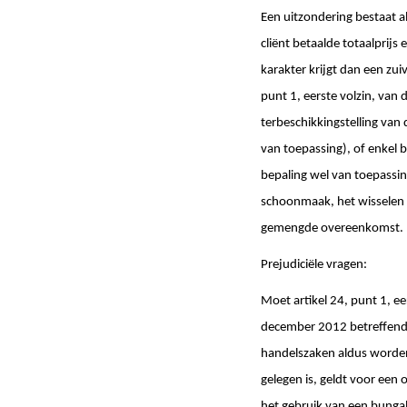
Een uitzondering bestaat 
cliënt betaalde totaalprij
karakter krijgt dan een zu
punt 1, eerste volzin, van 
terbeschikkingstelling van 
van toepassing), of enkel 
bepaling wel van toepassin
schoonmaak, het wisselen 
gemengde overeenkomst. He
Prejudiciële vragen:
Moet artikel 24, punt 1, e
december 2012 betreffende 
handelszaken aldus worden
gelegen is, geldt voor een
het gebruik van een bunga