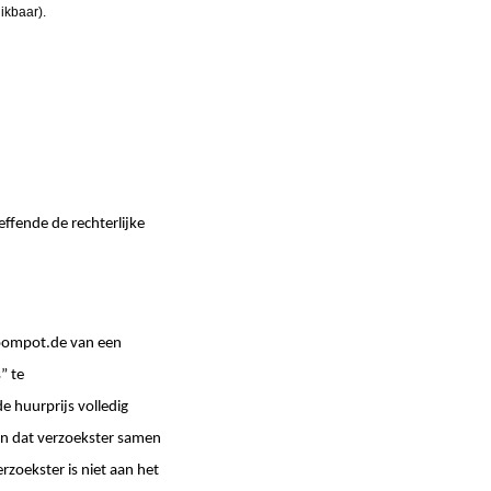
ikbaar).
fende de rechterlijke
roompot.de van een
” te
 huurprijs volledig
aan dat verzoekster samen
zoekster is niet aan het