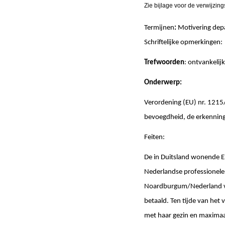
Zie bijlage voor de verwijzing
Termijnen
:
Motivering de
Schriftelijke opmerk
Trefwoorden
: ontvankeli
Onderwerp:
Verordening (EU) nr. 1215
bevoegdheid, de erkenning 
Feiten:
De in Duitsland wonende E
Nederlandse professionele
Noardburgum/Nederland voo
betaald. Ten tijde van het
met haar gezin en maximaal