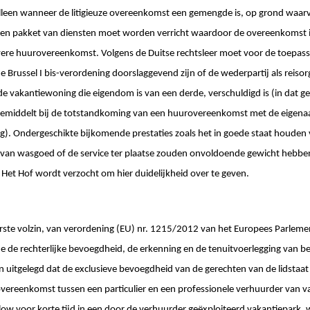
alleen wanneer de litigieuze overeenkomst een gemengde is, op grond waar
s een pakket van diensten moet worden verricht waardoor de overeenkomst 
ivere huurovereenkomst. Volgens de Duitse rechtsleer moet voor de toepassel
de Brussel I bis-verordening doorslaggevend zijn of de wederpartij als reisor
de vakantiewoning die eigendom is van een derde, verschuldigd is (in dat gev
bemiddelt bij de totstandkoming van een huurovereenkomst met de eigenaar 
g). Ondergeschikte bijkomende prestaties zoals het in goede staat houden 
van wasgoed of de service ter plaatse zouden onvoldoende gewicht hebben
t Hof wordt verzocht om hier duidelijkheid over te geven.
erste volzin, van verordening (EU) nr. 1215/2012 van het Europees Parlem
de rechterlijke bevoegdheid, de erkenning en de tenuitvoerlegging van besl
 uitgelegd dat de exclusieve bevoegdheid van de gerechten van de lidstaa
 overeenkomst tussen een particulier en een professionele verhuurder van 
low voor korte tijd in een door de verhuurder geëxploiteerd vakantiepark,