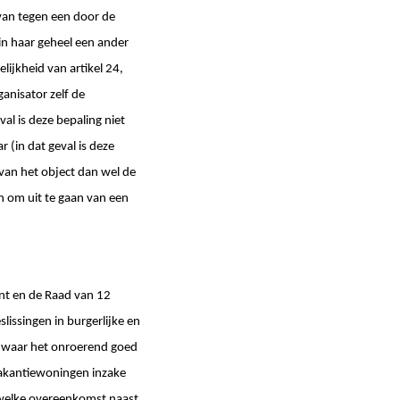
van tegen een door de
in haar geheel een ander
ijkheid van artikel 24,
ganisator zelf de
al is deze bepaling niet
(in dat geval is deze
van het object dan wel de
 om uit te gaan van een
ent en de Raad van 12
issingen in burgerlijke en
t waar het onroerend goed
vakantiewoningen inzake
 welke overeenkomst naast