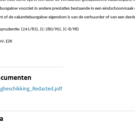
 bungalow voorziet in andere prestaties bestaande in een eindschoonmaak 
t of de vakantiebungalow eigendom is van de verhuurder of van een derd
isprudentie: (241/83), (C-280/90), (C-8/98)
enV, EZK
documenten
ngbeschikking_Redacted.pdf
na