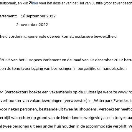
suitspraak, en klik
hier
voor het dossier van het Hof van Justitie (voor zover besch
partement: 16 september 2022
ingen: 2 november 2022
jkheid vordering, gemengde overeenkomst, exclusieve bevoegdheid
/2012 van het Europees Parlement en de Raad van 12 december 2012 betref
en de tenuitvoerlegging van beslissingen in burgerlijke en handelszaken
M (verzoekster) boekte een vakantiehuis op de Duitstalige website www.
 verhuurster van vakantiewoningen (verweerster) in „Waterpark Zwartkruis
r negen personen, bestaande uit twee huishoudens. Verzoekster heeft de
 verblijf was echter op grond van de Nederlandse wetgeving alleen toegest
 twee personen uit een ander huishouden in de accommodatie verblijft. Ver