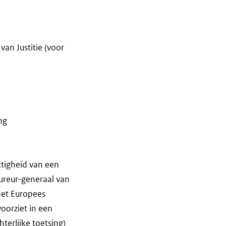
van Justitie (voor
ng
ttigheid van een
ureur-generaal van
het Europees
oorziet in een
terlijke toetsing)