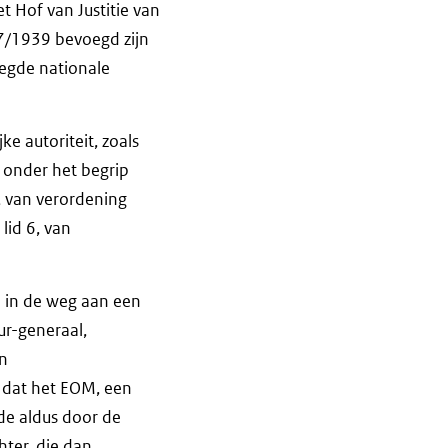
et Hof van Justitie van
17/1939 bevoegd zijn
egde nationale
e autoriteit, zoals
 onder het begrip
), van verordening
lid 6, van
39 in de weg aan een
ur-generaal,
en
l dat het EOM, een
de aldus door de
hter, die dan