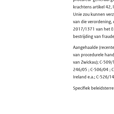
krachtens artikel 42,
Unie zou kunnen verzo
van die verordening, 
2017/1371 van het Eu
bestrijding van fraud
Aangehaalde (recente)
van procedurele hand
van Zwickau); C-509/
246/05 ; C-506/04 ; C
Ireland e.a.; C-526/1
Specifiek beleidsterre