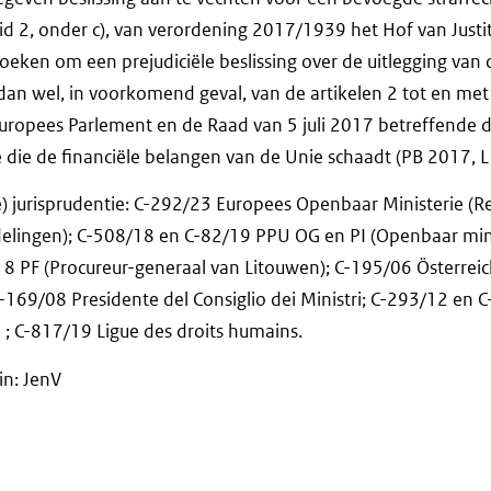
 lid 2, onder c), van verordening 2017/1939 het Hof van Just
eken om een prejudiciële beslissing over de uitlegging van 
dan wel, in voorkomend geval, van de artikelen 2 tot en met 5
ropees Parlement en de Raad van 5 juli 2017 betreffende de
e die de financiële belangen van de Unie schaadt (PB 2017, L 
 jurisprudentie: C-292/23 Europees Openbaar Ministerie (Rec
elingen); C-508/18 en C-82/19 PPU OG en PI (Openbaar mini
18 PF (Procureur-generaal van Litouwen); C-195/06 Österreic
-169/08 Presidente del Consiglio dei Ministri; C-293/12 en C
4 ; C-817/19 Ligue des droits humains.
in: JenV