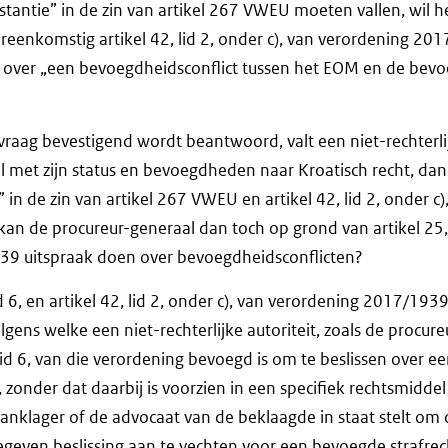
nstantie” in de zin van artikel 267 VWEU moeten vallen, wil h
eenkomstig artikel 42, lid 2, onder c), van verordening 20
 over „een bevoegdheidsconflict tussen het EOM en de bevo
 vraag bevestigend wordt beantwoord, valt een niet-rechterlijk
l met zijn status en bevoegdheden naar Kroatisch recht, dan
e” in de zin van artikel 267 VWEU en artikel 42, lid 2, onder c
an de procureur-generaal dan toch op grond van artikel 25, 
39 uitspraak doen over bevoegdheidsconflicten?
lid 6, en artikel 42, lid 2, onder c), van verordening 2017/19
lgens welke een niet-rechterlijke autoriteit, zoals de procure
 lid 6, van die verordening bevoegd is om te beslissen over e
 zonder dat daarbij is voorzien in een specifiek rechtsmidde
anklager of de advocaat van de beklaagde in staat stelt om 
geven beslissing aan te vechten voor een bevoegde strafrec