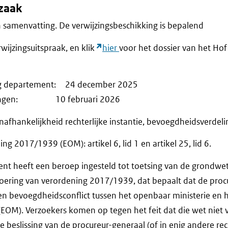
fzaak
een samenvatting. De verwijzingsbeschikking is bepalend
rwijzingsuitspraak, en klik
hier
voor het dossier van het Hof 
ng departement: 24 december 2025
erkingen: 10 februari 2026
afhankelijkheid rechterlijke instantie, bevoegdheidsverdeli
g 2017/1939 (EOM): artikel 6, lid 1 en artikel 25, lid 6.
ent heeft een beroep ingesteld tot toetsing van de grondwe
tvoering van verordening 2017/1939, dat bepaalt dat de proc
een bevoegdheidsconflict tussen het openbaar ministerie en 
EOM). Verzoekers komen op tegen het feit dat die wet niet v
 beslissing van de procureur-generaal (of in enig andere rech