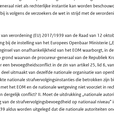
generaal niet als rechterlijke instantie kan worden beschouw
bij is volgens de verzoekers de wet in strijd met de verorden
id 1, van verordening (EU) 2017/1939 van de Raad van 12 okt
 bij de instelling van het Europees Openbaar Ministerie („
 beginsel van onafhankelijkheid van het EOM waarborgt, in d
p grond waarvan de procureur-generaal van de Republiek Kr
r een bevoegdheidsconflict in de zin van artikel 25, lid 6, v
j deel uitmaakt van dezelfde nationale organisatie van open
e nationale strafvervolgingsinstanties die betrokken zijn bi
met het EOM en de nationale wetgeving niet voorziet in rech
n dergelijk conflict? II. Moet de uitdrukking „nationale auto
g van de strafvervolgingsbevoegdheid op nationaal niveau” in 
9 aldus worden uitgelegd dat die nationale autoriteiten o