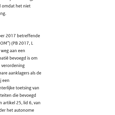
d omdat het niet
ing.
ober 2017 betreffende
EOM”) (PB 2017, L
e weg aan een
oatië bevoegd is om
an verordening
bare aanklagers als de
j een
terlijke toetsing van
riteiten die bevoegd
artikel 25, lid 6, van
nder het autonome