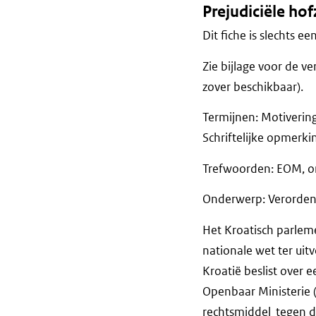
Prejudiciële ho
Dit fiche is slechts 
Zie bijlage voor de ve
zover beschikbaar).
Termijnen: Motiveri
Schriftelijke opm
Trefwoorden: EOM, on
Onderwerp: Verordenin
Het Kroatisch parlem
nationale wet ter ui
Kroatië beslist over 
Openbaar Ministerie (
rechtsmiddel tegen de