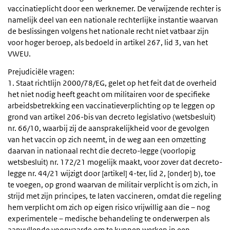
vaccinatieplicht door een werknemer. De verwijzende rechter is
namelijk deel van een nationale rechterlijke instantie waarvan
de beslissingen volgens het nationale recht niet vatbaar zijn
voor hoger beroep, als bedoeld in artikel 267, lid 3, van het
VWEU.
Prejudiciële vragen:
1. Staat richtlijn 2000/78/EG, gelet op het feit dat de overheid
het niet nodig heeft geacht om militairen voor de specifieke
arbeidsbetrekking een vaccinatieverplichting op te leggen op
grond van artikel 206-bis van decreto legislativo (wetsbesluit)
nr. 66/10, waarbij zij de aansprakelijkheid voor de gevolgen
van het vaccin op zich neemt, in de weg aan een omzetting
daarvan in nationaal recht die decreto-legge (voorlopig
wetsbesluit) nr. 172/21 mogelijk maakt, voor zover dat decreto-
legge nr. 44/21 wijzigt door [artikel] 4-ter, lid 2, [onder] b), toe
te voegen, op grond waarvan de militair verplicht is om zich, in
strijd met zijn principes, te laten vaccineren, omdat die regeling
hem verplicht om zich op eigen risico vrijwillig aan die – nog
experimentele – medische behandeling te onderwerpen als
aanvullende voorwaarde om te kunnen werken in een