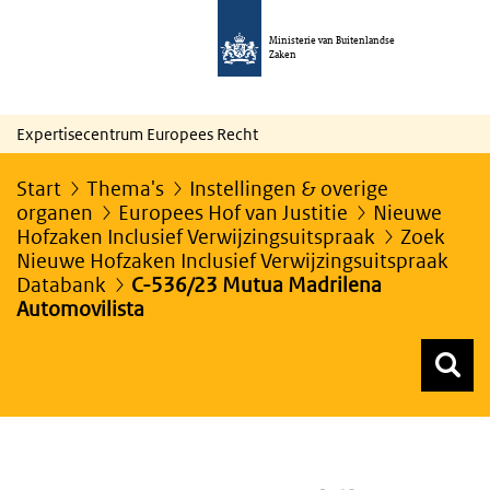
Ministerie van Buitenlandse
Zaken
Expertisecentrum Europees Recht
Start
Thema's
Instellingen & overige
organen
Europees Hof van Justitie
Nieuwe
Hofzaken Inclusief Verwijzingsuitspraak
Zoek
Nieuwe Hofzaken Inclusief Verwijzingsuitspraak
Databank
C-536/23 Mutua Madrilena
Automovilista
Z
Z
Top menu zoeken