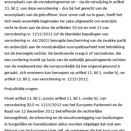
woonplaats van de verzekeringnemer en – via de verwijzing in artikel
13, lid 2, van deze verordening – dus bij het gerecht van de
woonplaats van de getroffene. Voor zover valt na te gaan, heeft het
Hof reeds essentiële beginselen ter zake uitgewerkt om enerzijds
recht te doen aan de door de artikelen 10 tot en met 13 van
verordening nr. 1215/2012 (of de identieke bepalingen van
verordening nr. 44/2001) beoogde bescherming van de zwakke partij
en anderzijds aan de noodzakelijke voorspelbaarheid met betrekking
tot de bevoegde rechter. De beslissende vraag is of verzoekster, die
een vordering instelt op basis van de wettelijk gesubrogeerde rechten
van de medewerkster die oorspronkelijk bij het ongeval gewond is
geraakt, zich eveneens kan beroepen op artikel 11, lid 1, onder b), en
artikel 13, lid 2, van verordening nr. 1215/2012.
Prejudiciële vragen:
Moet artikel 13, lid 2, juncto artikel 11, lid 1, onder b), van
verordening (EU) nr. 1215/2012 van het Europees Parlement en de
Raad van 12 december 2012 betreffende de rechterlijke
bevoegdheid, de erkenning en de tenuitvoerlegging van beslissingen
in burgerlijke en handelszaken aldus worden uitgelegd dat ook een
lidstaat van de Europese Unie zelf, als werkgever die het loon van zijn