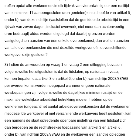
treffen opdat alle werknemers in elk tijdvak van vierentwintig uur een rusttijd
van ten minste 11 aaneengesloten uren genieten) en uit hoofde van artikel 6,
onder b), van deze richtlijn (vaststellen dat de gemiddelde arbeidstijd in een
tijdvak van zeven dagen, inclusief overwerk, niet meer dan achtenveertig
uren bedraagt) aldus worden uitgelegd dat daarbij grenzen worden
vastgelegd ten aanzien van één enkele overeenkomst, dan wel ten aanzien
van alle overeenkomsten die met dezelfde werkgever of met verschillende
werkgevers zijn gesloten?
3) Indien de antwoorden op vraag 1 en vraag 2 een uitlegging bevatten
volgens welke het uitgesloten is dat de lidstaten, op nationaal niveau,
kunnen bepalen dat artikel 3 en artikel 6, onder b), van richtlijn 2003/88/EG
per overeenkomst worden toegepast wanneer er geen nationale
wetsbepalingen zijn volgens welke de dagelijkse minimumrusttijd en de
maximale wekelijkse arbeidstijd betrekking moeten hebben op de
werknemer (ongeacht het aantal arbeidsovereenkomsten dat de werknemer
met dezelfde werkgever of met verschillende werkgevers heeft gesloten), kan
een namens de staat optredende openbare instelling van een lidstaat zich
dan beroepen op de rechtstreekse toepassing van artikel 3 en artikel 6,
onder b), van richtlijn 2003/88/EG en de werkgever een sanctie opleggen