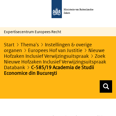
Ministerie van Buitenlandse
Zaken
Expertisecentrum Europees Recht
Start
Thema's
Instellingen & overige
organen
Europees Hof van Justitie
Nieuwe
Hofzaken Inclusief Verwijzingsuitspraak
Zoek
Nieuwe Hofzaken Inclusief Verwijzingsuitspraak
Databank
C-585/19 Academia de Studii
Economice din Bucureşti
Z
Z
Top menu zoeken