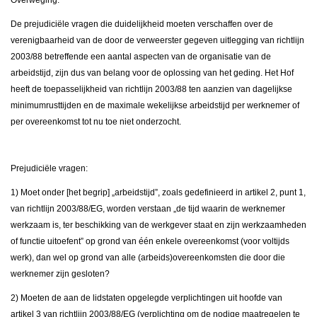
Overweging:
De prejudiciële vragen die duidelijkheid moeten verschaffen over de
verenigbaarheid van de door de verweerster gegeven uitlegging van richtlijn
2003/88 betreffende een aantal aspecten van de organisatie van de
arbeidstijd, zijn dus van belang voor de oplossing van het geding. Het Hof
heeft de toepasselijkheid van richtlijn 2003/88 ten aanzien van dagelijkse
minimumrusttijden en de maximale wekelijkse arbeidstijd per werknemer of
per overeenkomst tot nu toe niet onderzocht.
Prejudiciële vragen:
1) Moet onder [het begrip] „arbeidstijd”, zoals gedefinieerd in artikel 2, punt 1,
van richtlijn 2003/88/EG, worden verstaan „de tijd waarin de werknemer
werkzaam is, ter beschikking van de werkgever staat en zijn werkzaamheden
of functie uitoefent” op grond van één enkele overeenkomst (voor voltijds
werk), dan wel op grond van alle (arbeids)overeenkomsten die door die
werknemer zijn gesloten?
2) Moeten de aan de lidstaten opgelegde verplichtingen uit hoofde van
artikel 3 van richtlijn 2003/88/EG (verplichting om de nodige maatregelen te