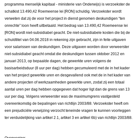
programma menselijk kapitaal - ministerie van Onderwijs) is verzoekster de
schatkist 13.490,42 Roemeense lei [RON] schuldig. Verzoekster wordt
verweten dat zij de voor het project in dienst genomen deskundigen “ten
onrechte” loon heeft uitbetaald. Het bedrag van 13.490,42 Roemeense lei
[RON] wordt niet-subsidiabel geacht. De niet-subsidiabele kosten die bij de
schuldtitel van 04.06.2018 in rekening zijn gebracht, zijn in feite uitgaven
voor salarissen van deskundigen. Deze uitgaven worden door verweerster
niet-subsidiabel geacht omdat die deskundigen tussen oktober 2012 en
januari 2013, op bepaalde dagen, de gewerkte uren volgens de
basisarbeidsduur (8 uur per dag) hebben gecumuleerd met de in het kader
van het project gewerkte uren en desgevallend ook met de in het kader van
andere projecten of werkzaamheden gewerkte uren, zodat zij een totaal
aantal uren per dag hebben opgegeven dat hoger ligt dan de grens van 13
uur per dag. Volgens verweerster was de maximumgrens vastgesteld
overeenkomstig de bepalingen van richtlijn 2003/88. Verzoekster heeft om
een prejudiciële verwijzing verzocht teneinde vragen te kunnen voorleggen
ter verduidelijking van artikel 2.1, artikel 3 en artikel 6b) van richtlijn 2003/88.