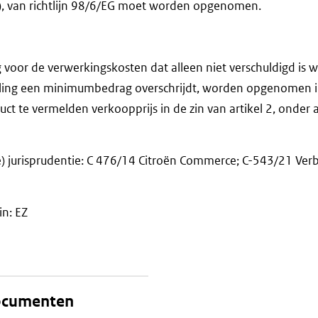
a), van richtlijn 98/6/EG moet worden opgenomen.
voor de verwerkingskosten dat alleen niet verschuldigd is 
lling een minimumbedrag overschrijdt, worden opgenomen i
t te vermelden verkoopprijs in de zin van artikel 2, onder a),
) jurisprudentie: C 476/14 Citroën Commerce; C-543/21 Verb
in: EZ
documenten