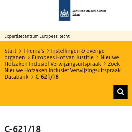
Ministerie van Buitenlandse
Zaken
Expertisecentrum Europees Recht
Start
Thema's
Instellingen & overige
organen
Europees Hof van Justitie
Nieuwe
Hofzaken Inclusief Verwijzingsuitspraak
Zoek
Nieuwe Hofzaken Inclusief Verwijzingsuitspraak
Databank
C-621/18
Z
Z
Top menu zoeken
C-621/18