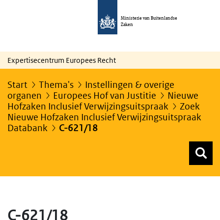
Ministerie van Buitenlandse
Zaken
Expertisecentrum Europees Recht
Start
Thema's
Instellingen & overige
organen
Europees Hof van Justitie
Nieuwe
Hofzaken Inclusief Verwijzingsuitspraak
Zoek
Nieuwe Hofzaken Inclusief Verwijzingsuitspraak
Databank
C-621/18
Z
Z
Top menu zoeken
C-621/18