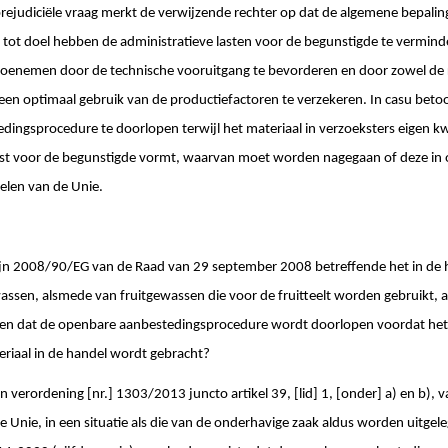
rejudiciële vraag merkt de verwijzende rechter op dat de algemene bepalin
tot doel hebben de administratieve lasten voor de begunstigde te verminde
oenemen door de technische vooruitgang te bevorderen en door zowel de r
en optimaal gebruik van de productiefactoren te verzekeren. In casu betoo
edingsprocedure te doorlopen terwijl het materiaal in verzoeksters eigen k
ast voor de begunstigde vormt, waarvan moet worden nagegaan of deze in
selen van de Unie.
tlijn 2008/90/EG van de Raad van 29 september 2008 betreffende het in de
wassen, alsmede van fruitgewassen die voor de fruitteelt worden gebruikt, 
isen dat de openbare aanbestedingsprocedure wordt doorlopen voordat het
riaal in de handel wordt gebracht?
 van verordening [nr.] 1303/2013 juncto artikel 39, [lid] 1, [onder] a) en b),
 Unie, in een situatie als die van de onderhavige zaak aldus worden uitgele