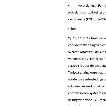
• Verordening (EU) nr. 1
plattelandsontwikkeling u
verordening (EG) nr. 1698
Feiten:
Op 24-11-2017 heeft verzo
voor de toekenning van ee
overeenkomst zou de subsid
Verzoeksters verzoek tot b
verzoek is door de bevoegd
Timișoara, afgewezen op g
zonder de aanbestedingspro
subsidieovereenkomst het
voorziet in een systeem va
de uitgaven voor CAC-mate