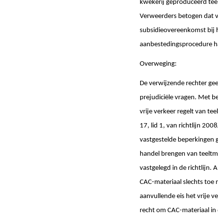
kwekerij geproduceerd teel
Verweerders betogen dat v
subsidieovereenkomst bij 
aanbestedingsprocedure h
Overweging:
De verwijzende rechter ge
prejudiciële vragen. Met be
vrije verkeer regelt van t
17, lid 1, van richtlijn 20
vastgestelde beperkingen gel
handel brengen van teeltma
vastgelegd in de richtlijn.
CAC-materiaal slechts toe 
aanvullende eis het vrije 
recht om CAC-materiaal in