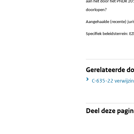
aan het door het PNDR 201
doorlopen?
Aangehaalde (recente) juri
Specifiek beleidsterrein: E
Gerelateerde 
C-635-22 verwijzi
Deel deze pagi