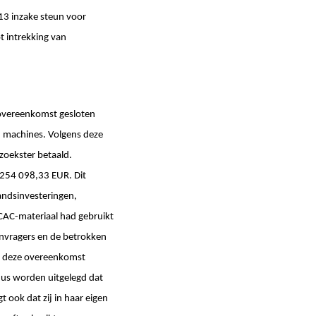
3 inzake steun voor
t intrekking van
 overeenkomst gesloten
 machines. Volgens deze
zoekster betaald.
 254 098,33 EUR. Dit
landsinvesteringen,
CAC-materiaal had gebruikt
anvragers en de betrokken
n deze overeenkomst
ldus worden uitgelegd dat
ook dat zij in haar eigen