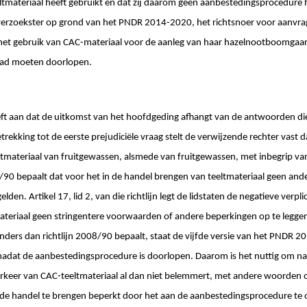
tmateriaal heeft gebruikt en dat zij daarom geen aanbestedingsprocedure h
erzoekster op grond van het PNDR 2014-2020, het richtsnoer voor aanvra
het gebruik van CAC-materiaal voor de aanleg van haar hazelnootboomgaa
ad moeten doorlopen.
eft aan dat de uitkomst van het hoofdgeding afhangt van de antwoorden die
trekking tot de eerste prejudiciële vraag stelt de verwijzende rechter vast d
eeltmateriaal van fruitgewassen, alsmede van fruitgewassen, met inbegrip va
08/90 bepaalt dat voor het in de handel brengen van teeltmateriaal geen ander
den. Artikel 17, lid 2, van die richtlijn legt de lidstaten de negatieve verpl
teriaal geen stringentere voorwaarden of andere beperkingen op te leggen
 Anders dan richtlijn 2008/90 bepaalt, staat de vijfde versie van het PNDR 
nadat de aanbestedingsprocedure is doorlopen. Daarom is het nuttig om na
verkeer van CAC-teeltmateriaal al dan niet belemmert, met andere woorden o
 de handel te brengen beperkt door het aan de aanbestedingsprocedure t