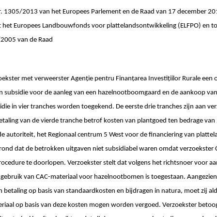
305/2013 van het Europees Parlement en de Raad van 17 december 201
it het Europees Landbouwfonds voor plattelandsontwikkeling (ELFPO) en to
/2005 van de Raad
ekster met verweerster Agenție pentru Finanțarea Investițiilor Rurale een
n subsidie voor de aanleg van een hazelnootboomgaard en de aankoop van
ie in vier tranches worden toegekend. De eerste drie tranches zijn aan ver
etaling van de vierde tranche betrof kosten van plantgoed ten bedrage van
e autoriteit, het Regionaal centrum 5 West voor de financiering van platte
rond dat de betrokken uitgaven niet subsidiabel waren omdat verzoekster 
cedure te doorlopen. Verzoekster stelt dat volgens het richtsnoer voor a
 gebruik van CAC-materiaal voor hazelnootbomen is toegestaan. Aangezie
n betaling op basis van standaardkosten en bijdragen in natura, moet zij a
riaal op basis van deze kosten mogen worden vergoed. Verzoekster betoogt 