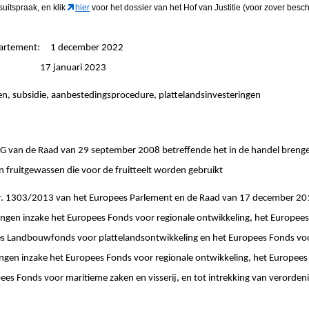
suitspraak, en klik
hier
voor het dossier van het Hof van Justitie (voor zover besch
epartement: 1 december 2022
ngen: 17 januari 2023
en, subsidie, aanbestedingsprocedure, plattelandsinvesteringen
an de Raad van 29 september 2008 betreffende het in de handel brengen
 fruitgewassen die voor de fruitteelt worden gebruikt
1303/2013 van het Europees Parlement en de Raad van 17 december 2
ngen inzake het Europees Fonds voor regionale ontwikkeling, het Europees 
s Landbouwfonds voor plattelandsontwikkeling en het Europees Fonds vo
ingen inzake het Europees Fonds voor regionale ontwikkeling, het Europees 
es Fonds voor maritieme zaken en visserij, en tot intrekking van verorde