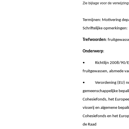
Zie bijlage voor de verwijzing
Termijnen: Motivering d
Schriftelijke opmerki
Trefwoorden
: fruitgewass
Onderwerp
:
• Richtlijn 2008/90/EG v
fruitgewassen, alsmede van
• Verordening (EU) nr. 
gemeenschappelijke bepali
Cohesiefonds, het Europee
visserij en algemene bepal
Cohesiefonds en het Europe
de Raad