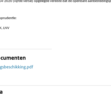
4-2020 (vijfde versie) opgelegde vereiste dat de openbare aanbestedings
sprudentie:
ZK, LNV
documenten
ngsbeschikking.pdf
na