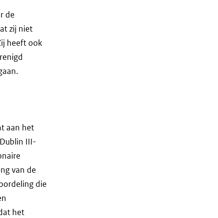
r de
t zij niet
ij heeft ook
renigd
tgaan.
ht aan het
ublin III-
onaire
ing van de
oordeling die
en
dat het