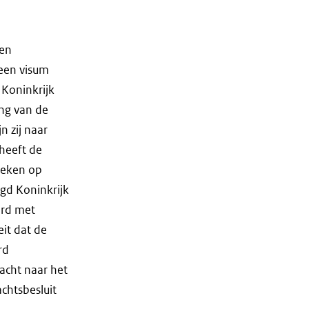
een
 een visum
 Koninkrijk
ing van de
n zij naar
heeft de
oeken op
gd Koninkrijk
erd met
it dat de
rd
acht naar het
chtsbesluit