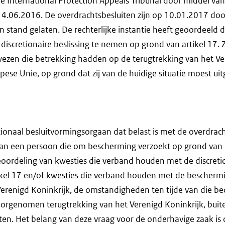
de International Protection Appeals Tribunal door middel van
14.06.2016. De overdrachtsbesluiten zijn op 10.01.2017 doo
 in stand gelaten. De rechterlijke instantie heeft geoordeeld da
scretionaire beslissing te nemen op grond van artikel 17. Z
zen die betrekking hadden op de terugtrekking van het Ve
opese Unie, op grond dat zij van de huidige situatie moest ui
tionaal besluitvormingsorgaan dat belast is met de overdrac
van een persoon die om bescherming verzoekt op grond van D
eoordeling van kwesties die verband houden met de discreti
kel 17 en/of kwesties die verband houden met de bescherm
erenigd Koninkrijk, de omstandigheden ten tijde van die be
voorgenomen terugtrekking van het Verenigd Koninkrijk, buit
en. Het belang van deze vraag voor de onderhavige zaak is 