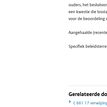
ouders, het besluitvo
een kwestie die losst
voor de beoordeling 
Aangehaalde (recente)
Specifiek beleidsterr
Gerelateerde 
C 661 17 verwijzin