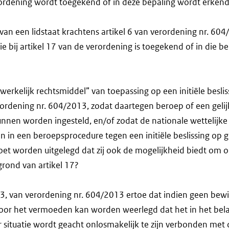
erordening wordt toegekend of in deze bepaling wordt erken
van een lidstaat krachtens artikel 6 van verordening nr. 604/
e bij artikel 17 van de verordening is toegekend of in die be
dwerkelijk rechtsmiddel” van toepassing op een initiële besli
erordening nr. 604/2013, zodat daartegen beroep of een geli
nnen worden ingesteld, en/of zodat de nationale wettelijke 
n in een beroepsprocedure tegen een initiële beslissing op 
oet worden uitgelegd dat zij ook de mogelijkheid biedt om 
grond van artikel 17?
id 3, van verordening nr. 604/2013 ertoe dat indien geen bewi
or het vermoeden kan worden weerlegd dat het in het bel
aar situatie wordt geacht onlosmakelijk te zijn verbonden met 