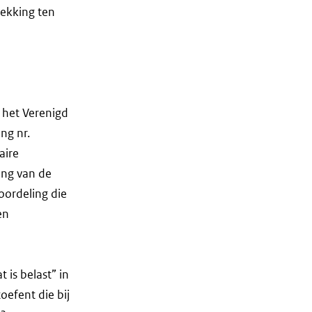
ekking ten
 het Verenigd
ng nr.
aire
ing van de
oordeling die
en
 is belast” in
oefent die bij