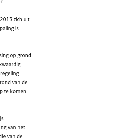
d?
2013 zich uit
paling is
ssing op grond
jkwaardig
regeling
grond van de
op te komen
js
ang van het
die van de