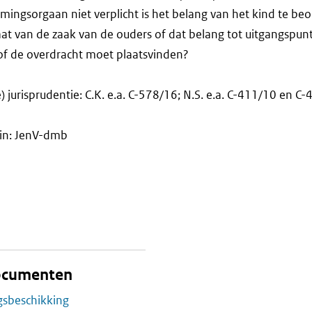
rmingsorgaan niet verplicht is het belang van het kind te beo
aat van de zaak van de ouders of dat belang tot uitgangspu
of de overdracht moet plaatsvinden?
 jurisprudentie: C.K. e.a. C-578/16; N.S. e.a. C-411/10 en C-
ein: JenV-dmb
documenten
gsbeschikking